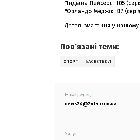
"Індіана Пейсерс" 105 (серія
"Орландо Меджік" 87 (серія:
Деталі змагання у нашому 
Повʼязані теми:
СПОРТ
БАСКЕТБОЛ
E-mail редакції
news24@24tv.com.ua
Ми тут: