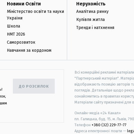
Новини Освіти
Нерухомість
Міністерство освіти та науки
Аналітика ринку
України
Купівля житла
Школа
Тренди і натхнення
НМТ 2026
Саморозвиток
Навчання за кордоном
Всі комерційні рекламні матеріал
"Партнерський матеріал". Матеріа
відображають позицію авторів та 
ДО РОЗСИЛОК
ь!
поглядів. Детальніше щодо рекл
лок,
ознайомитись в правилах користу
Матеріали сайту призначені для 
ашим
Онлайн-медіа «24 Канал»
пл. Галицька, буд. 15, м. Львів, 79
Телефон
+380 (32) 229-77-77
Адреса електронної пошти —
leg