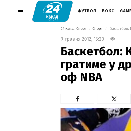
ФУТБОЛ
БОКС
GAM
24 канал Спорт
Спорт
 Баскетбол: 
9 травня 2012,
15:20
Баскетбол: 
гратиме у д
оф NBA