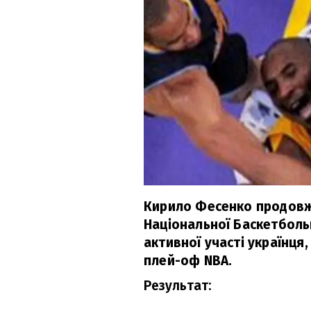
Кирило Фесенко продовж
Національної Баскетбольно
активної участі українця
плей-оф NBA.
Результат: