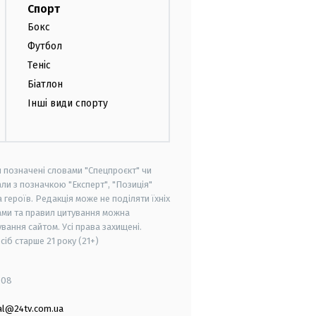
Спорт
Бокс
Футбол
Теніс
Біатлон
Інші види спорту
и позначені словами "Спецпроєкт" чи
ли з позначкою "Експерт", "Позиція"
героїв. Редакція може не поділяти їхніх
ами та правил цитування можна
вання сайтом. Усі права захищені.
осіб старше
21 року (21+)
008
al@24tv.com.ua