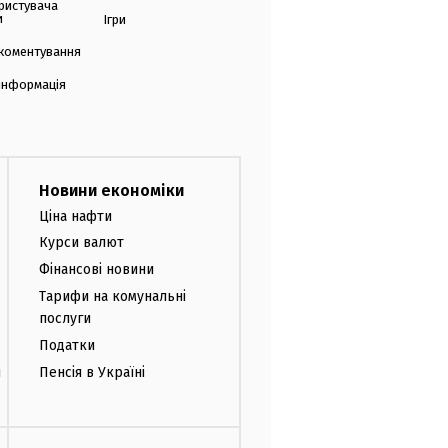
ристувача
и
Ігри
коментування
 інформація
Новини економіки
Ціна нафти
Курси валют
Фінансові новини
Тарифи на комунальні
послуги
Податки
и
Пенсія в Україні