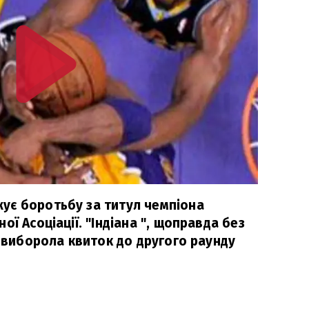
ує боротьбу за титул чемпіона
ї Асоціації. "Індіана ", щоправда без
, виборола квиток до другого раунду