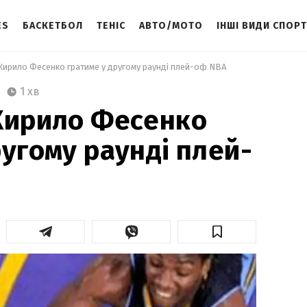
ES
БАСКЕТБОЛ
ТЕНІС
АВТО/МОТО
ІНШІ ВИДИ СПОР
Кирило Фесенко гратиме у другому раунді плей-оф NBA 
1 хв
Кирило Фесенко
ругому раунді плей-