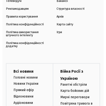
Телеведучі
Вакансії
Рекламодавцям
Структура власності
Правила користування
Архів
Політика конфіденційності
Карта сайту
Політика використання
Ігри
штучного інтелекту
Політика конфіденційності
додатку
Всі новини
Війна Росії з
Головні новини
Україною
Новини України
Ракетні обстріли
Прямий ефір
Карта бойових дій
Відеоновини
Мирні переговори
Аудіоновини
Повітряна тривога в