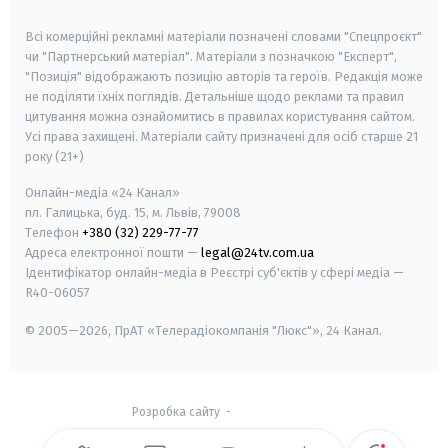
smart tv
samsung smart tv
Всі комерційні рекламні матеріали позначені словами "Спецпроєкт"
чи "Партнерський матеріал". Матеріали з позначкою "Експерт",
"Позиція" відображають позицію авторів та героїв. Редакція може
не поділяти їхніх поглядів. Детальніше щодо реклами та правил
цитування можна ознайомитись в правилах користування сайтом.
Усі права захищені.
Матеріали сайту призначені для осіб старше
21
року (21+)
Онлайн-медіа «24 Канал»
пл. Галицька, буд. 15, м. Львів, 79008
Телефон
+380 (32) 229-77-77
Адреса електронної пошти —
legal@24tv.com.ua
Ідентифікатор онлайн-медіа в Реєстрі суб'єктів у сфері медіа —
R40-06057
© 2005—2026,
ПрАТ «Телерадіокомпанія "Люкс"», 24 Канал.
Розробка сайту
-