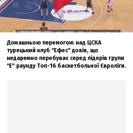
Домашньою перемогою над ЦСКА
турецький клуб "Ефес" довів, що
недаремно перебуває серед лідерів групи
"Е" раунду Топ-16 баскетбольної Євроліги.