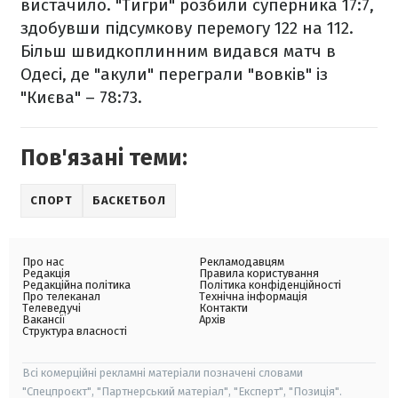
вистачило. "Тигри" розбили суперника 17:7,
здобувши підсумкову перемогу 122 на 112.
Більш швидкоплинним видався матч в
Одесі, де "акули" переграли "вовків" із
"Києва" – 78:73.
Пов'язані теми:
СПОРТ
БАСКЕТБОЛ
Про нас
Рекламодавцям
Редакція
Правила користування
Редакційна політика
Політика конфіденційності
Про телеканал
Технічна інформація
Телеведучі
Контакти
Вакансії
Архів
Структура власності
Всі комерційні рекламні матеріали позначені словами
"Спецпроєкт", "Партнерський матеріал", "Експерт", "Позиція".