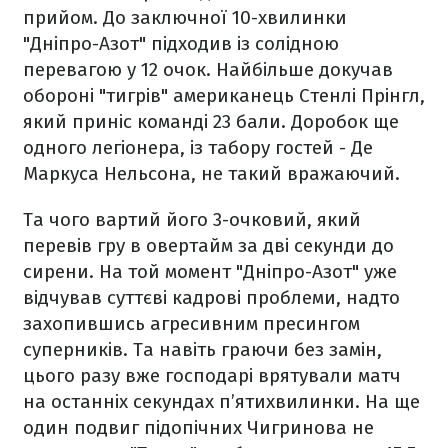
прийом. До заключної 10-хвилинки
"Дніпро-Азот" підходив із солідною
перевагою у 12 очок. Найбільше докучав
обороні "тигрів" американець Стенлі Прінгл,
який приніс команді 23 бали. Доробок ще
одного легіонера, із табору гостей - Де
Маркуса Нельсона, не такий вражаючий.
Та чого вартий його 3-очковий, який
перевів гру в овертайм за дві секунди до
сирени. На той момент "Дніпро-Азот" уже
відчував суттєві кадрові проблеми, надто
захопившись агресивним пресингом
суперників. Та навіть граючи без замін,
цього разу вже господарі врятували матч
на останніх секундах п’ятихвилинки. На ще
один подвиг підопічних Чигринова не