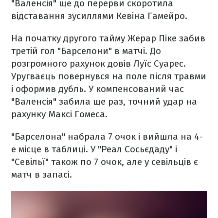
"Валенсія" ще до перерви скоротила
відставання зусиллями Кевіна Гамейро.
На початку другого тайму Жерар Піке забив
третій гол "Барселони" в матчі. До
розгромного рахунок довів Луїс Суарес.
Уругваєць повернувся на поле після травми
і оформив дубль. У компенсований час
"Валенсія" забила ще раз, точний удар на
рахунку Максі Гомеса.
"Барселона" набрала 7 очок і вийшла на 4-
е місце в таблиці. У "Реал Сосьєдаду" і
"Севільї" також по 7 очок, але у севільців є
матч в запасі.