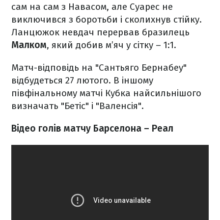
сам на сам з Навасом, але Суарес не
виключився з боротьби і сколихнув стійку.
Ланцюжок невдач перервав бразилець
Малком
, який добив м’яч у сітку – 1:1.
Матч-відповідь на "Сантьяго Бернабеу"
відбудеться 27 лютого. В іншому
півфінальному матчі Кубка найсильнішого
визначать "Бетіс" і "Валенсія".
Відео голів матчу Барселона – Реал