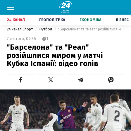
24 КАНАЛ
ГЕОПОЛІТИКА
ЕКОНОМІКА
БІЗНЕС
24 канал Спорт
Футбол
"Барселона" та "Реал" розійшлися миром у матчі Кубка Іспанії: відео голів
7 лютого,
09:36
1
"Барселона" та "Реал"
розійшлися миром у матчі
Кубка Іспанії: відео голів