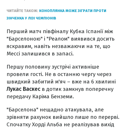
ЧИТАЙТЕ ТАКОЖ:
КОНОПЛЯНКА МОЖЕ ЗІГРАТИ ПРОТИ
ЗІНЧЕНКА У ЛІЗІ ЧЕМПІОНІВ
Перший матч півфіналу Кубка Іспанії між
"Барселоною" і "Реалом" виявився досить
яскравим, навіть незважаючи на те, що
Мессі залишився в запасі.
Першу половину зустрічі активніше
провели гості. Не в останню чергу через
швидкий забитий м'яч – вже на 6 хвилині
Лукас Васкес
в дотик замкнув поперечну
передачу Каріма Бенземи.
"Барселона" нещадно атакувала, але
зрівняти рахунок вийшло лише по перерві.
Спочатку Хорді Альба не реалізував вихід