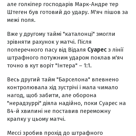
але голкіпер господарів Марк-Андре тер
Штеген був готовий до удару. М'яч пішов за
межі поля.
Вже у другому таймі "каталонці" змогли
зрівняти рахунок у матчі. Після
поперечного пасу від Відаля
Суарес
з лінії
штрафного потужним ударом поклав м'яч
точно в кут воріт "Інтера" – 1:1.
Весь другий тайм "Барселона" впевнено
контролювала хід зустрічі і мала чимало
нагод, щоб забити, але оборона
"нерадзуррі" діяла надійно, поки Суарес на
84-й хвилині не поставив переможну
крапку у цьому матчі.
Мессі зробив прохід до штрафного