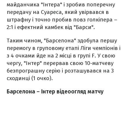
майданчика "Інтера" і зробив поперечну
передачу на Суареса, який увірвався в
штрафну і точно пробив повз голкіпера –
2:1 і ефектний камбек від "Барси".
Таким чином, "Барселона" здобула першу
перемогу в груповому етапі Ліги чемпіонів і
з 4 очками йде на 2 місці в групі F. У свою
чергу, "Інтер" перервав свою 10-матчеву
безпрограшну серію і розташувався на 3
сходинці (1 очко).
Барселона – Інтер відеоогляд матчу