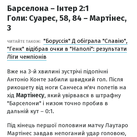
Барселона – Інтер 2:1
Голи:
Суарес, 58, 84 – Мартінес,
3
"Боруссія" Д обіграла "Славію",
ЧИТАЙТЕ ТАКОЖ:
"Генк" відібрав очки в "Наполі": результати
Ліги чемпіонів
Вже на 3-й хвилині зустрічі підопічні
Антоніо Конте забили швидкий гол. Після
рикошету від ноги Санчеса м'яч полетів на
хід
Мартінесу
, який увірвався в штрафну
"Барселони" і низом точно пробив в
дальній кут – 0:1.
Під кінець першої половини матчу Лаутаро
Мартінес завдав непоганий удар головою,