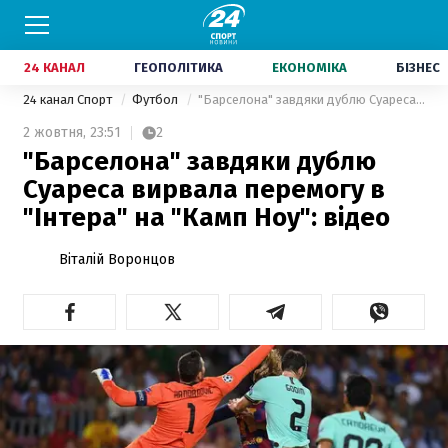
24 КАНАЛ
ГЕОПОЛІТИКА
ЕКОНОМІКА
БІЗНЕС
24 канал Спорт
Футбол
"Барселона" завдяки дублю Суареса вирвала перемогу в "Інтера" на "Камп Ноу": відео
2 жовтня,
23:51
2
"Барселона" завдяки дублю
Суареса вирвала перемогу в
"Інтера" на "Камп Ноу": відео
Віталій Воронцов