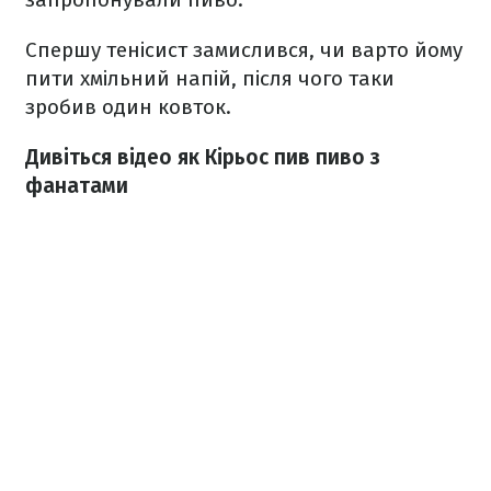
Спершу тенісист замислився, чи варто йому
пити хмільний напій, після чого таки
зробив один ковток.
Дивіться відео як Кірьос пив пиво з
фанатами