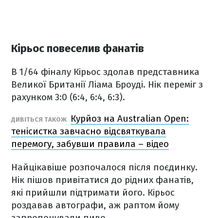
Кірьос повеселив фанатів
В 1/64 фіналу Кірьос здолав представника
Великої Британії Ліама Броуді. Нік переміг з
рахунком 3:0 (6:4, 6:4, 6:3).
Курйоз на Australian Open:
ДИВІТЬСЯ ТАКОЖ
тенісистка завчасно відсвяткувала
перемогу, забувши правила – відео
Найцікавіше розпочалося після поєдинку.
Нік пішов привітатися до рідних фанатів,
які прийшли підтримати його. Кірьос
роздавав автографи, аж раптом йому
запропонували пиво.