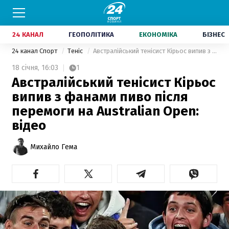
24 КАНАЛ
ГЕОПОЛІТИКА
ЕКОНОМІКА
БІЗНЕС
24 канал Спорт
Теніс
Австралійський тенісист Кірьос випив з фанами пиво після перемоги на Australian Open: відео
18 січня,
16:03
1
Австралійський тенісист Кірьос
випив з фанами пиво після
перемоги на Australian Open:
відео
Михайло Гема