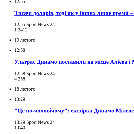
12:55
Тисячі доларів, тоді як у інших лише премії 
12:55
Sport News 24
1 241
2
19 лютого
12:58
Ультрас Динамо поставили на місце Алієва і 
12:58
Sport News 24
4 258
18 лютого
13:29
"Це по-чоловічому": ексзірка Динамо Мілев
13:29
Sport News 24
1 040