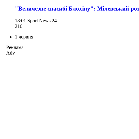
"Величезне спасибі Блохіну": Мілевський ро
18:01
Sport News 24
216
1 червня
Реклама
Adv