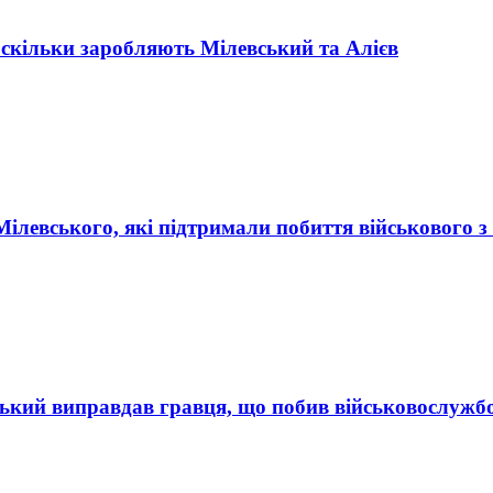
– скільки заробляють Мілевський та Алієв
Мілевського, які підтримали побиття військового 
ський виправдав гравця, що побив військовослуж