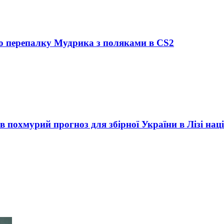
ро перепалку Мудрика з поляками в CS2
в похмурий прогноз для збірної України в Лізі нац