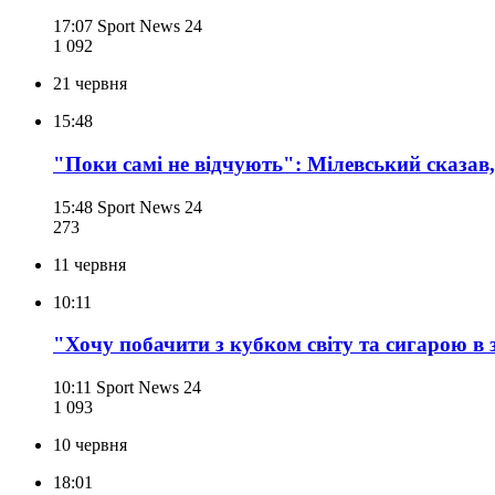
17:07
Sport News 24
1 092
21 червня
15:48
"Поки самі не відчують": Мілевський сказав,
15:48
Sport News 24
273
11 червня
10:11
"Хочу побачити з кубком світу та сигарою в
10:11
Sport News 24
1 093
10 червня
18:01