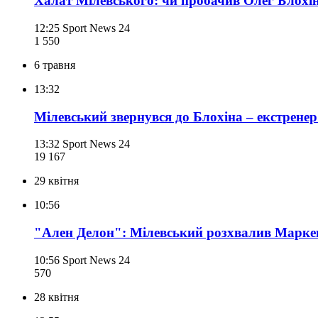
Халат Мілевського: чи пробачив Олег Блохі
12:25
Sport News 24
1 550
6 травня
13:32
Мілевський звернувся до Блохіна – екстрене
13:32
Sport News 24
19 167
29 квітня
10:56
"Ален Делон": Мілевський розхвалив Маркев
10:56
Sport News 24
570
28 квітня