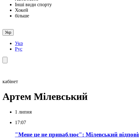
Інші види спорту
Хокей
більше
Укр
Укр
Рус
кабінет
Артем Мілевський
1 липня
17:07
"Мене це не приваблює": Мілевський відпові