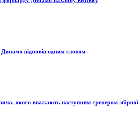
н форварду Динамо нахабну витівку
р Динамо відповів одним словом
ича, якого вважають наступним тренером збірної