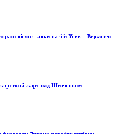
играш після ставки на бій Усик – Верховен
о жорсткий жарт над Шевченком