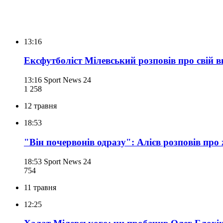
13:16
Ексфутболіст Мілевський розповів про свій в
13:16
Sport News 24
1 258
12 травня
18:53
"Він почервонів одразу": Алієв розповів пр
18:53
Sport News 24
754
11 травня
12:25