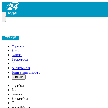
Футбол
Бокс
Games
Баскетбол
Теніс
Авто/Мото
Інші види спорту
більше
Футбол
Бокс
Games
Баскетбол
Теніс
Авто/Мото