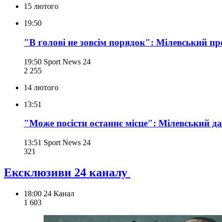
15 лютого
19:50
"В голові не зовсім порядок": Мілевський п
19:50
Sport News 24
2 255
14 лютого
13:51
"Може посісти останнє місце": Мілевський да
13:51
Sport News 24
321
Ексклюзиви 24 каналу
18:00
24 Канал
1 603