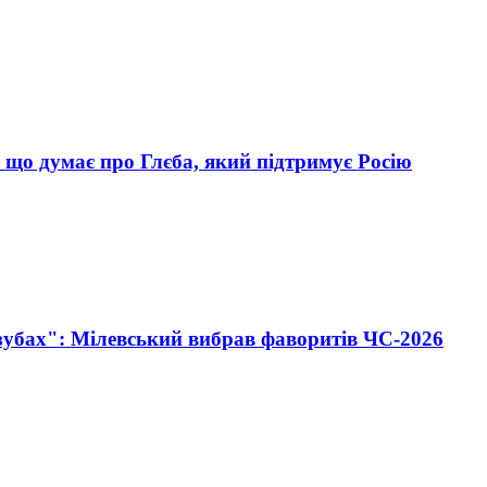
 що думає про Глєба, який підтримує Росію
 зубах": Мілевський вибрав фаворитів ЧС-2026