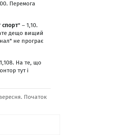
,00. Перемога
 спорт
" – 1,10.
Зате дещо вищий
енал" не програє
1,108. На те, що
нтор тут і
 вересня. Початок