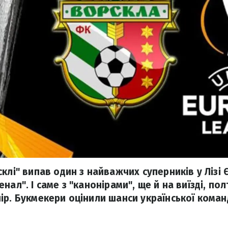
клі" випав один з найважчих суперників у Лізі 
нал". І саме з "канонірами", ще й на виїзді, п
ір. Букмекери оцінили шанси української команд