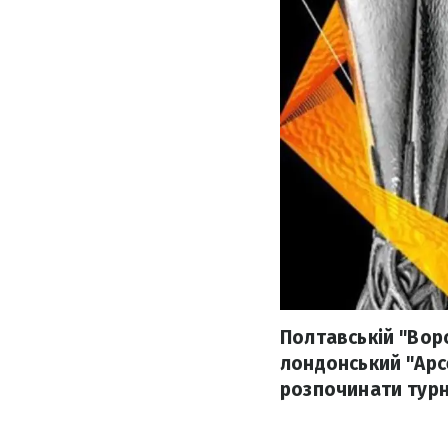
Полтавській "Ворс
лондонський "Арсе
розпочинати турн