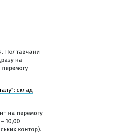
ня. Полтавчани
дразу на
у перемогу
алу": склад
нт на перемогу
 – 10,00
ських контор).