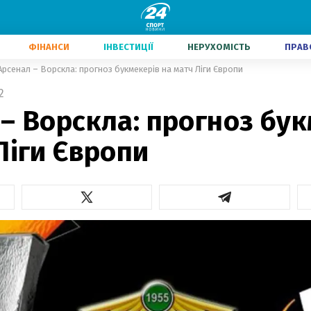
ФІНАНСИ
ІНВЕСТИЦІЇ
НЕРУХОМІСТЬ
ПРАВ
Арсенал – Ворскла: прогноз букмекерів на матч Ліги Європи
2
– Ворскла: прогноз бу
Ліги Європи