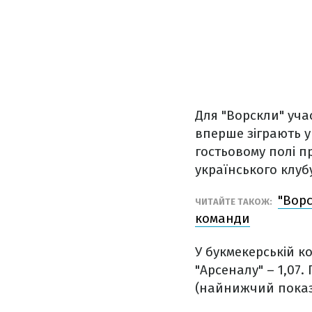
Для "Ворскли" уча
вперше зіграють у 
гостьовому полі п
українського клуб
"Ворс
ЧИТАЙТЕ ТАКОЖ:
команди
У букмекерській к
"Арсеналу" – 1,07.
(найнижчий показн