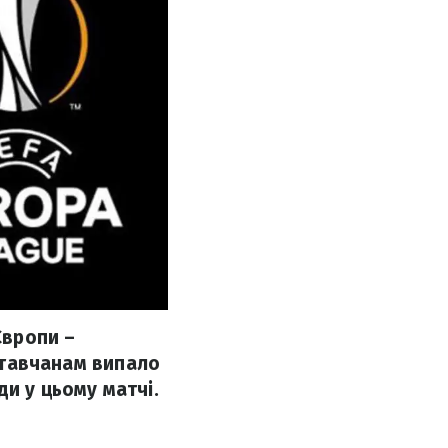
Європи –
олтавчанам випало
и у цьому матчі.