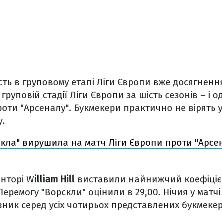
сть в груповому етапі Ліги Європи вже досягнен
груповій стадії Ліги Європи за шість сезонів – і о
роти "Арсеналу". Букмекери практично не вірять 
у.
кла" вирушила на матч Ліги Європи проти "Арсен
онторі W
illiam Hill
виставили найнижчий коефіціє
 Перемогу "Ворскли" оцінили в 29,00. Нічия у матчі
ик серед усіх чотирьох представлених букмекер