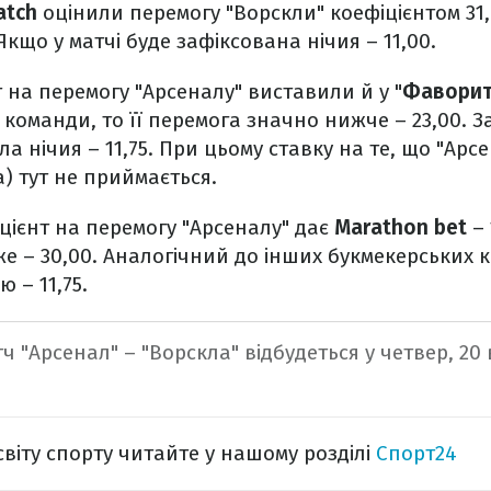
atch
оцінили перемогу "Ворскли" коефіцієнтом 31
 Якщо у матчі буде зафіксована нічия – 11,00.
 на перемогу "Арсеналу" виставили й у "
Фаворит
команди, то її перемога значно нижче – 23,00. 
а нічия – 11,75. При цьому ставку на те, що "Арс
а) тут не приймається.
ієнт на перемогу "Арсеналу" дає
Marathon bet
– 
е – 30,00. Аналогічний до інших букмекерських ко
ю – 11,75.
ч "Арсенал" – "Ворскла" відбудеться у четвер, 20
світу спорту читайте у нашому розділі
Спорт24