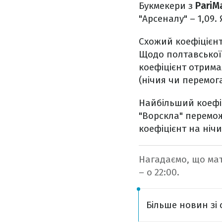
Букмекери з
PariM
"Арсеналу" – 1,09.
Схожий коефіцієнт
Щодо полтавської 
коефіцієнт отримал
(нічия чи перемог
Найбільший коефіц
"Ворскла" перемож
коефіцієнт на нічи
Нагадаємо, що мат
– о 22:00.
Більше новин зі 