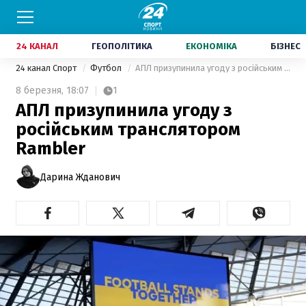
24 КАНАЛ
ГЕОПОЛІТИКА
ЕКОНОМІКА
БІЗНЕС
24 канал Спорт
Футбол
АПЛ призупинила угоду з російським транслятором Rambler
8 березня,
18:07
1
АПЛ призупинила угоду з
російським транслятором
Rambler
Дарина Жданович