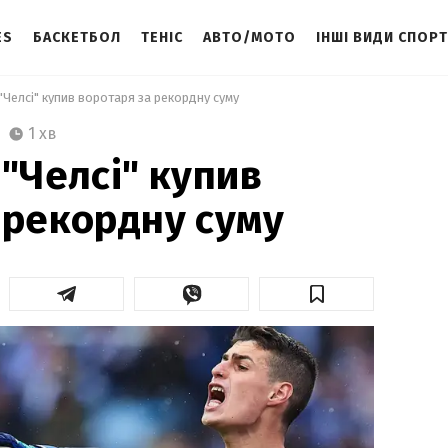
ES
БАСКЕТБОЛ
ТЕНІС
АВТО/МОТО
ІНШІ ВИДИ СПОР
 "Челсі" купив воротаря за рекордну суму 
1 хв
 "Челсі" купив
 рекордну суму