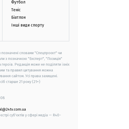
Футбол
Теніс
Біатлон
Інші види спорту
и позначені словами "Спецпроєкт" чи
ли з позначкою "Експерт", "Позиція"
героїв. Редакція може не поділяти їхніх
ами та правил цитування можна
вання сайтом. Усі права захищені.
осіб старше
21 року (21+)
008
al@24tv.com.ua
стрі суб'єктів у сфері медіа — R40-