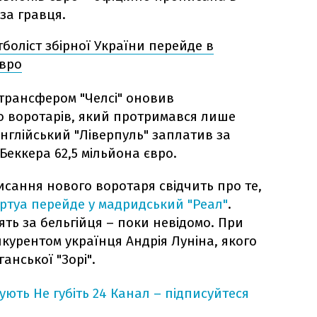
 за гравця.
тболіст збірної України перейде в
євро
трансфером "Челсі" оновив
 воротарів, який протримався лише
 англійський "Ліверпуль" заплатив за
Беккера 62,5 мільйона євро.
исання нового воротаря свідчить про те,
Куртуа перейде у мадридський "Реал"
.
ять за бельгійця – поки невідомо. При
курентом українця Андрія Луніна, якого
ганської "Зорі".
кують
Не губіть 24 Канал – підписуйтеся