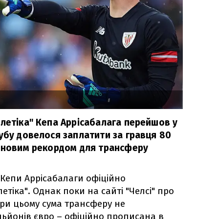
тлетіка" Кепа Аррісабалага перейшов у
убу довелося заплатити за гравця 80
о новим рекордом для трансферу
Кепи Аррісабалаги офіційно
етіка". Однак поки на сайті "Челсі" про
При цьому сума трансферу не
льйонів євро – офіційно прописана в