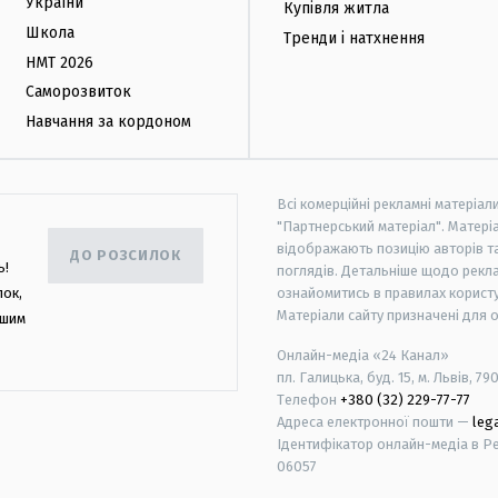
України
Купівля житла
Школа
Тренди і натхнення
НМТ 2026
Саморозвиток
Навчання за кордоном
Всі комерційні рекламні матеріал
"Партнерський матеріал". Матеріа
відображають позицію авторів та 
ДО РОЗСИЛОК
ь!
поглядів. Детальніше щодо рекл
лок,
ознайомитись в правилах користу
Матеріали сайту призначені для 
ашим
Онлайн-медіа «24 Канал»
пл. Галицька, буд. 15, м. Львів, 79
Телефон
+380 (32) 229-77-77
Адреса електронної пошти —
leg
Ідентифікатор онлайн-медіа в Реє
06057