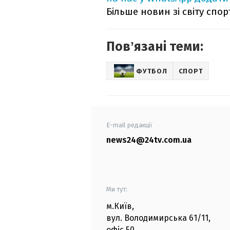
Більше новин зі світу спо
Повʼязані теми:
ФУТБОЛ
СПОРТ
E-mail редакції
news24@24tv.com.ua
Ми тут:
м.Київ
,
вул. Володимирська
61/11,
офіс
50