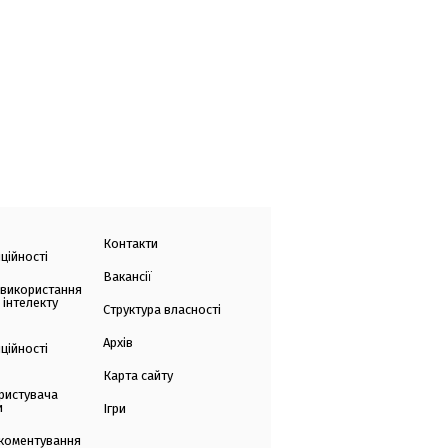
Контакти
ційності
Вакансії
 використання
 інтелекту
Структура власності
Архів
ційності
Карта сайту
ристувача
и
Ігри
коментування