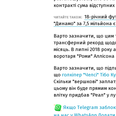
контракті сума відступних
18-річний фу
ЧИТАЙТЕ ТАКОЖ:
"Динамо" за 7,5 мільйона 
Варто зазначити, що цим 
трансферний рекорд щодо
місяць. В липні 2018 року
воротаря "Роми" Аллісона 
Варто зазначити, що підп
що
голкіпер "Челсі" Тібо 
Скільки "вершкові" заплат
цьому він буде прямим кон
влітку придбав "Реал" у лу
Якщо Telegram забло
на нас у WhatsApp
Додати