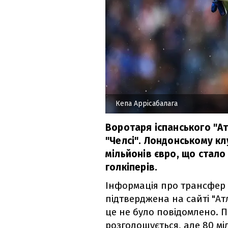
Кепа Аррісабалага
Воротаря іспанського "А
"Челсі". Лондонському кл
мільйонів євро, що стал
голкіперів.
Інформація про трансфер 
підтверджена на сайті "Атл
це не було повідомлено. 
розголошується, але 80 мі