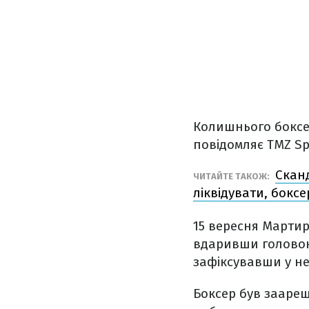
Колишнього боксе
повідомляє TMZ Sp
Сканд
ЧИТАЙТЕ ТАКОЖ:
ліквідувати, бокс
15 вересня Мартир
вдаривши головою 
зафіксувавши у неї
Боксер був зааре