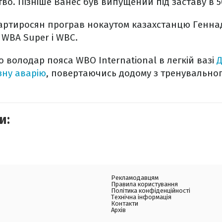
во. Пізніше Ванес був випущений під заставу в 5
Мартиросян програв нокаутом казахстанцю Геннад
 WBA Super і WBC.
о володар пояса WBO International в легкій вазі
Д
зну аварію
, повертаючись додому з тренувальног
и:
Рекламодавцям
Правила користування
Політика конфіденційності
Технічна інформація
Контакти
Архів