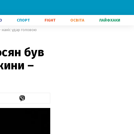
О
СПОРТ
FIGHT
ОСВІТА
ЛАЙФХАКИ
 наніс удар головою
сян був
жини –