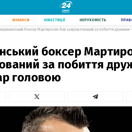
ФІНАНСИ
ІНВЕСТИЦІЇ
НЕРУХОМІСТЬ
ПРАВ
мериканський боксер Мартиросян був заарештований за побиття дружини –
нський боксер Мартиро
ований за побиття дру
ар головою