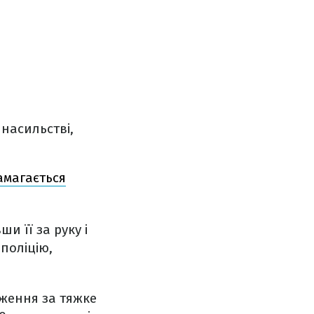
насильстві,
амагається
и її за руку і
поліцію,
ження за тяжке