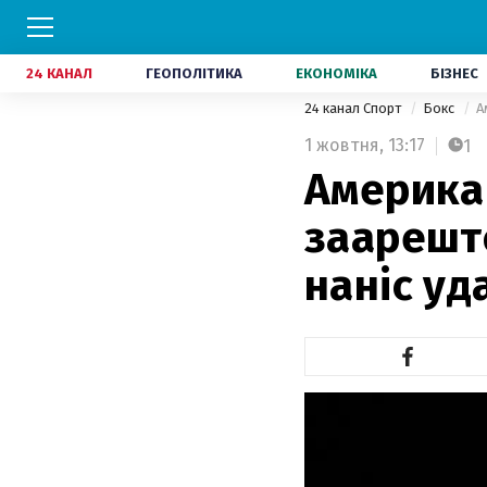
24 КАНАЛ
ГЕОПОЛІТИКА
ЕКОНОМІКА
БІЗНЕС
24 канал Спорт
Бокс
А
1 жовтня,
13:17
1
Америка
заарешт
наніс уд