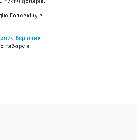
0 тисяч доларів.
ію Головкіну в
енис Берінчик
о табору в