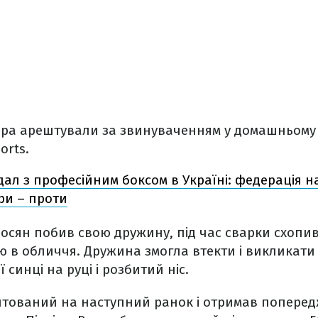
ра арештували за звинуваченням у домашньому 
orts.
ал з професійним боксом в Україні: федерація н
ери – проти
осян побив свою дружину, під час сварки схопивш
в обличчя. Дружина змогла втекти і викликати 
 синці на руці і розбитий ніс.
штований на наступний ранок і отримав поперед