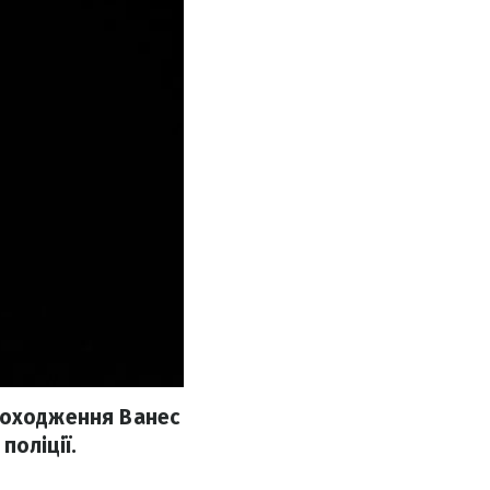
 походження Ванес
поліції.