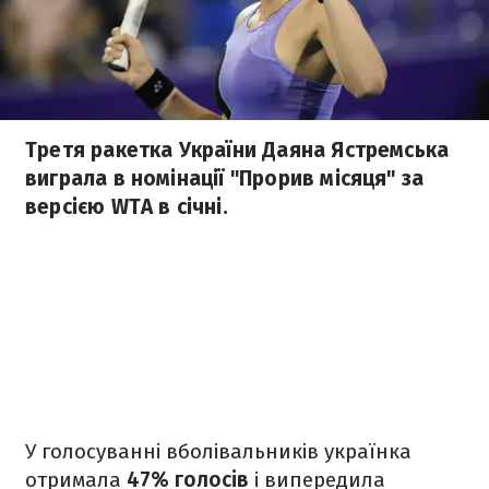
Третя ракетка України Даяна Ястремська
виграла в номінації "Прорив місяця" за
версією WTA в січні.
У голосуванні вболівальників українка
отримала
47% голосів
і випередила