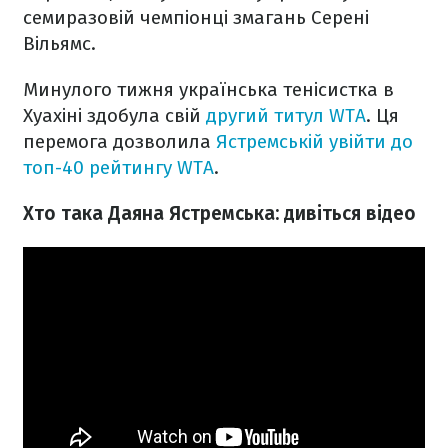
семиразовій чемпіонці змагань Серені
Вільямс.
Минулого тижня українська тенісистка в
Хуахіні здобула свій
другий титул WTA
. Ця
перемога дозволила
Ястремській увійти до
топ-40 рейтингу WTA
.
Хто така Даяна Ястремська: дивіться відео