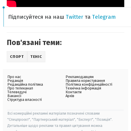
Підписуйтеся на наш
Twitter
та
Telegram
Пов'язані теми:
СПОРТ
ТЕНІС
Про нас
Рекламодавцям
Редакція
Правила користування
Редакційна політика
Політика конфіденційності
Про телеканал
Технічна інформація
Телеведучі
Контакти
Вакансії
Архів
Структура власності
Всі комерційні рекламні матеріали позначені словами
"Спецпроєкт", "Партнерський матеріал", "Експерт", "Позиція".
Детальніше щодо реклами та правил цитування можна