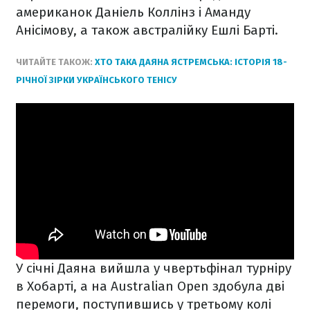
американок Даніель Коллінз і Аманду
Анісімову, а також австралійку Ешлі Барті.
ЧИТАЙТЕ ТАКОЖ:
ХТО ТАКА ДАЯНА ЯСТРЕМСЬКА: ІСТОРІЯ 18-
РІЧНОЇ ЗІРКИ УКРАЇНСЬКОГО ТЕНІСУ
У січні Даяна вийшла у чвертьфінал турніру
в Хобарті, а на Australian Open здобула дві
перемоги, поступившись у третьому колі