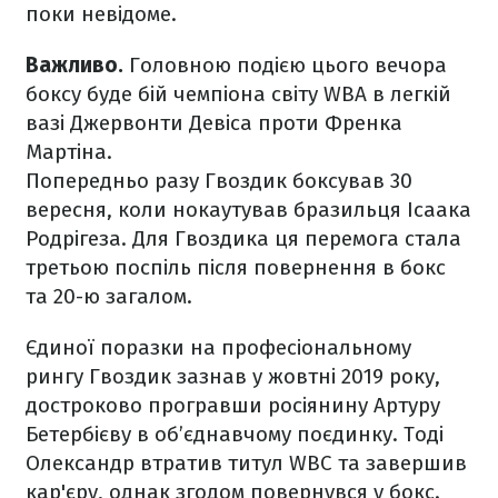
поки невідоме.
Важливо.
Головною подією цього вечора
боксу буде бій чемпіона світу WBA в легкій
вазі Джервонти Девіса проти Френка
Мартіна.
Попередньо разу Гвоздик боксував 30
вересня, коли нокаутував бразильця Ісаака
Родрігеза. Для Гвоздика ця перемога стала
третьою поспіль після повернення в бокс
та 20-ю загалом.
Єдиної поразки на професіональному
рингу Гвоздик зазнав у жовтні 2019 року,
достроково програвши росіянину Артуру
Бетербієву в об’єднавчому поєдинку. Тоді
Олександр втратив титул WBC та завершив
кар'єру, однак згодом повернувся у бокс.