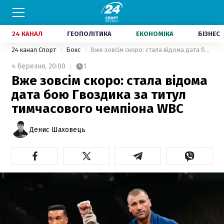
24 КАНАЛ
ГЕОПОЛІТИКА
ЕКОНОМІКА
БІЗНЕС
24 канал Спорт
Бокс
Вже зовсім скоро: стала відома дата бою Гвоздика за титул тимчасового чемпіона WBC
4 березня,
20:00
1
Вже зовсім скоро: стала відома
дата бою Гвоздика за титул
тимчасового чемпіона WBC
Денис Шаховець