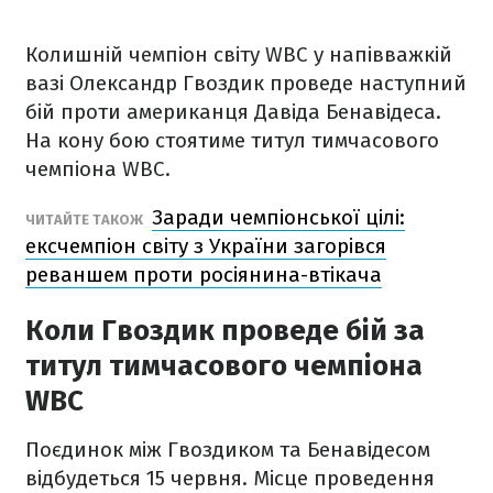
Колишній чемпіон світу WBC у напівважкій
вазі Олександр Гвоздик проведе наступний
бій проти американця Давіда Бенавідеса.
На кону бою стоятиме титул тимчасового
чемпіона WBC.
Заради чемпіонської цілі:
ЧИТАЙТЕ ТАКОЖ
ексчемпіон світу з України загорівся
реваншем проти росіянина-втікача
Коли Гвоздик проведе бій за
титул тимчасового чемпіона
WBC
Поєдинок між Гвоздиком та Бенавідесом
відбудеться 15 червня. Місце проведення