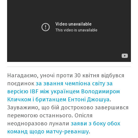
Нагадаємо, уночі проти 30 квітня відбувся
поєдинок
за звання чемпіона світу за
версією IBF між українцем Володимиром
Кличком і британцем Ентоні Джошуа
.
Зауважимо, що бій достроково завершився
перемогою останнього.
Опісля
неодноразово лунали
заяви з боку обох
команд щодо матчу-реваншу
.