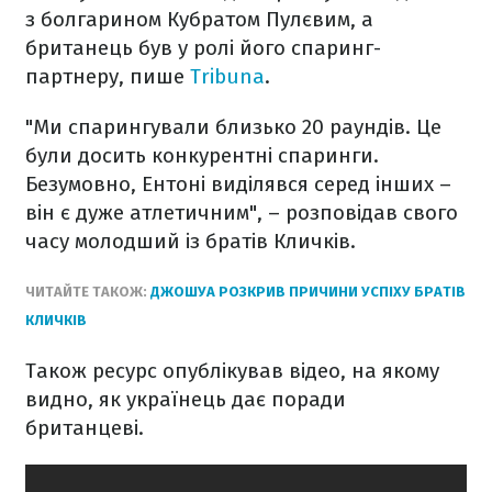
з болгарином Кубратом Пулєвим, а
британець був у ролі його спаринг-
партнеру, пише
Tribuna
.
"Ми спарингували близько 20 раундів. Це
були досить конкурентні спаринги.
Безумовно, Ентоні виділявся серед інших –
він є дуже атлетичним", – розповідав свого
часу молодший із братів Кличків.
ЧИТАЙТЕ ТАКОЖ:
ДЖОШУА РОЗКРИВ ПРИЧИНИ УСПІХУ БРАТІВ
КЛИЧКІВ
Також ресурс опублікував відео, на якому
видно, як українець дає поради
британцеві.