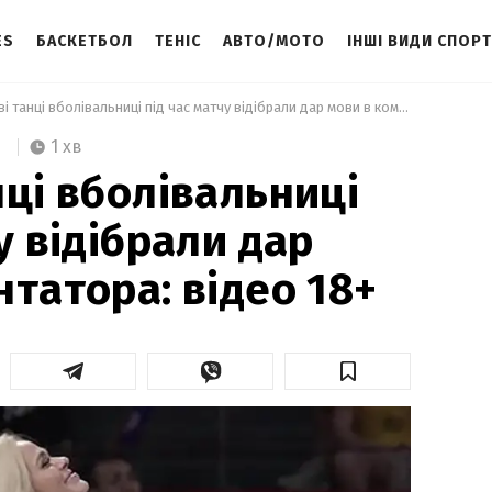
ES
БАСКЕТБОЛ
ТЕНІС
АВТО/МОТО
ІНШІ ВИДИ СПОР
 Звабливі танці вболівальниці під час матчу відібрали дар мови в коментатора: відео 18+ 
1 хв
нці вболівальниці
у відібрали дар
нтатора: відео 18+