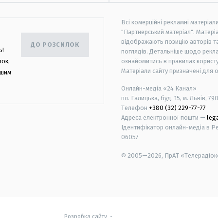
Всі комерційні рекламні матеріал
"Партнерський матеріал". Матеріа
відображають позицію авторів та 
ДО РОЗСИЛОК
ь!
поглядів. Детальніше щодо рекл
лок,
ознайомитись в правилах користу
Матеріали сайту призначені для 
ашим
Онлайн-медіа «24 Канал»
пл. Галицька, буд. 15, м. Львів, 79
Телефон
+380 (32) 229-77-77
Адреса електронної пошти —
leg
Ідентифікатор онлайн-медіа в Реє
06057
© 2005—2026,
ПрАТ «Телерадіоко
android
apple
Розробка сайту
-