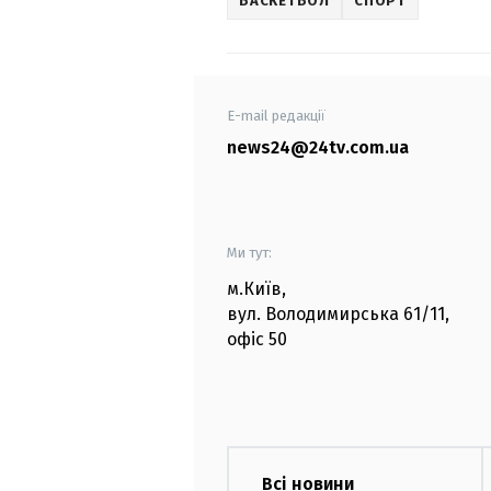
БАСКЕТБОЛ
СПОРТ
E-mail редакції
news24@24tv.com.ua
Ми тут:
м.Київ
,
вул. Володимирська
61/11,
офіс
50
Всі новини