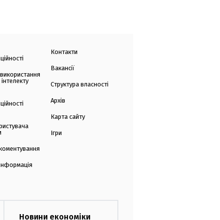
Контакти
ційності
Вакансії
 використання
 інтелекту
Структура власності
Архів
ційності
Карта сайту
ристувача
и
Ігри
коментування
 інформація
Новини економіки