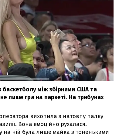
 з баскетболу між збірними США та
 не лише гра на паркеті. На трибунах
 оператора вихопила з натовпу палку
зилії. Вона емоційно рухалася.
у на ній була лише майка з тоненькими