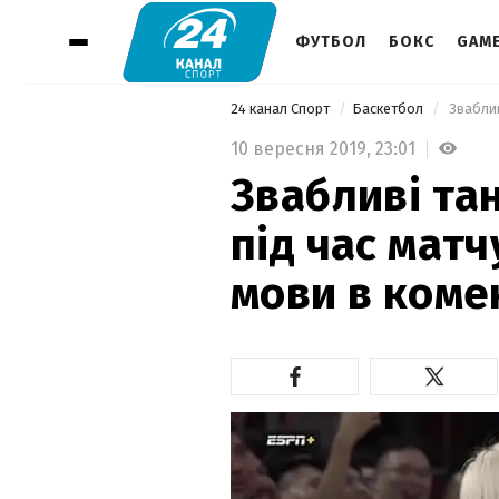
ФУТБОЛ
БОКС
GAM
24 канал Спорт
Баскетбол
10 вересня 2019,
23:01
Звабливі та
під час матч
мови в коме