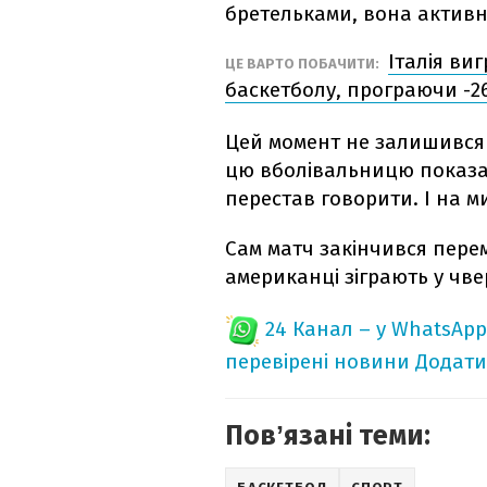
бретельками, вона активн
Італія виг
ЦЕ ВАРТО ПОБАЧИТИ:
баскетболу, програючи -2
Цей момент не залишився 
цю вболівальницю показал
перестав говорити. І на м
Сам матч закінчився перем
американці зіграють у чве
24 Канал – у WhatsApp
перевірені новини
Додати
Повʼязані теми: