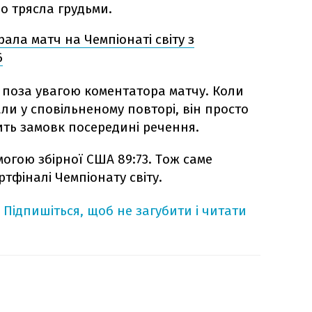
о трясла грудьми.
рала матч на Чемпіонаті світу з
6
поза увагою коментатора матчу. Коли
и у сповільненому повторі, він просто
ить замовк посередині речення.
огою збірної США 89:73. Тож саме
ртфіналі Чемпіонату світу.
Підпишіться, щоб не загубити і читати