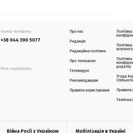
Номер телефону:
Про нас
Політика
конфіден
+38 044 390 5077
Редакція
Політика
штучного
Редакційна політика
Політика
Про телеканал
конфіден
додатку
Ми в соцмережах:
Телеведучі
Угода Ко
Спільнот
Рекламодавцям
Правила 
Правила користування
Технічна
Війна Росії з Україною
Мобілізація в Україні