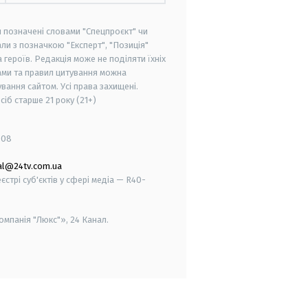
и позначені словами "Спецпроєкт" чи
ли з позначкою "Експерт", "Позиція"
героїв. Редакція може не поділяти їхніх
ами та правил цитування можна
вання сайтом. Усі права захищені.
осіб старше
21 року (21+)
008
al@24tv.com.ua
стрі суб'єктів у сфері медіа — R40-
мпанія "Люкс"», 24 Канал.
smart tv
samsung smart tv