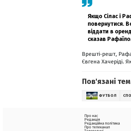
Якщо Сілас і Р
повернутися. Вс
віддати в оренд
сказав Рафаїло
Врешті-решт, Раф
Євгена Хачеріді. Я
Пов'язані тем
ФУТБОЛ
СП
Про нас
Редакція
Редакційна політика
Про телеканал
Телеведучі