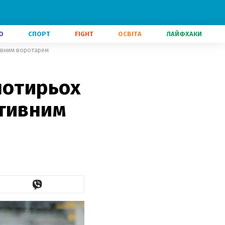
О
СПОРТ
FIGHT
ОСВІТА
ЛАЙФХАКИ
ивним воротарем
чотирьох
ктивним