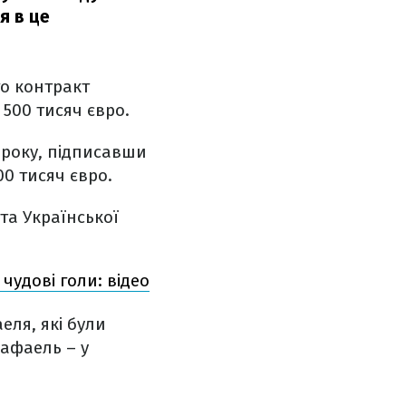
я в це
го контракт
500 тисяч євро.
 року, підписавши
00 тисяч євро.
 та Української
чудові голи: відео
еля, які були
Рафаель – у