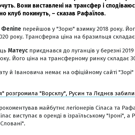
очуть. Вони виставлені на трансфер і сподіваюс
но клуб покинуть, – сказав Рафаїлов.
р
Феліпе
перейшов у "Зорю" взимку 2018 року. Йо
020 року. Трансферна ціна на бразильця складає 
ець
Матеус
приєднався до луганців у березні 2019
року. Його ціна на трансферному ринку складає 3
ату й Івановича немає на офіційному сайті "Зорі"
я" розгромила "Ворсклу", Русин та Лєднєв забили 
окоментував майбутнє легіонерів Сіласа та Рафа
Сілас виступає в оренді в ізраїльському "Іроні", а 
Словані".