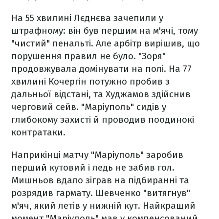
На 55 хвилині Лєднєва зачепили у
штрафному: він був першим на м'ячі, тому
"чистий" пенальті. Але арбітр вирішив, що
порушення правил не було. "Зоря"
продовжувала домінувати на полі. На 77
хвилині Кочергін потужно пробив з
дальньої відстані, та Худжамов здійснив
черговий сейв. "Маріуполь" сидів у
глибокому захисті й проводив поодинокі
контратаки.
Наприкінці матчу "Маріуполь" заробив
перший кутовий і ледь не забив гол.
Мишньов вдало зіграв на підбиранні та
розрядив гармату. Шевченко "витягнув"
м'яч, який летів у нижній кут. Найкращий
момент "Маріуполь" мав у компенсований