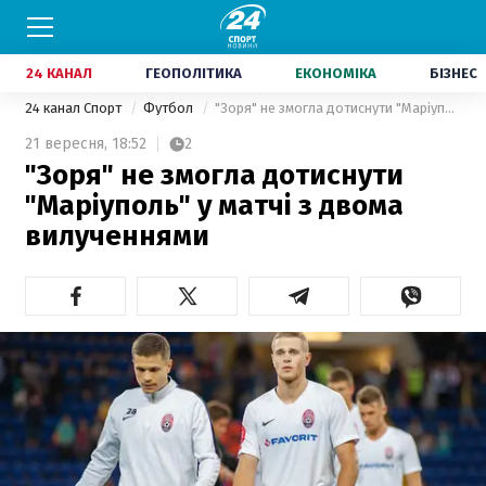
24 КАНАЛ
ГЕОПОЛІТИКА
ЕКОНОМІКА
БІЗНЕС
24 канал Спорт
Футбол
"Зоря" не змогла дотиснути "Маріуполь" у матчі з двома вилученнями
21 вересня,
18:52
2
"Зоря" не змогла дотиснути
"Маріуполь" у матчі з двома
вилученнями