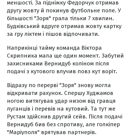
меншості. За підніжку Федорчук отримав
другу жовту й покинув футбольне поле. У
більшості "Зоря" грала тільки 7 хвилин.
Будківський вдруге отримав жовту картку
за гру ліктем і пішов відпочивати.
Наприкінці тайму команда Віктора
Скрипника мала ще один момент. Забутий
захисниками Вернидуб коліном після
подачі з кутового влучив повз кут воріт.
Відразу по перерві "Зоря" знову могла
відкривати рахунок. Спершу Худжамов
ногою витягував удар низом від гравця
луганців і перевів на кутовий. Та тут же
Рустам здійснив другий сейв. Після подачі
Вернидуб бив без спротиву, але голкіпер
"Маріуполя" врятував партнерів.