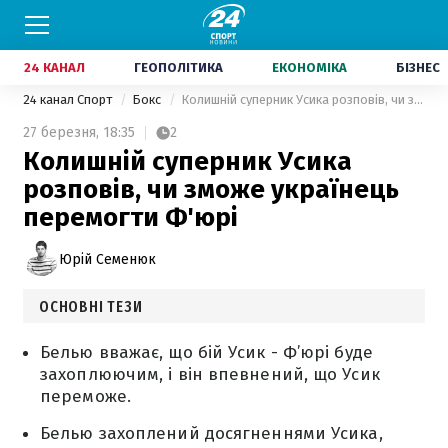
24 КАНАЛ
ГЕОПОЛІТИКА
ЕКОНОМІКА
БІЗНЕС
24 канал Спорт
Бокс
Колишній суперник Усика розповів, чи зможе українець перемогти Ф'юрі
27 березня,
18:35
2
Колишній суперник Усика
розповів, чи зможе українець
перемогти Ф'юрі
Юрій Семенюк
ОСНОВНІ ТЕЗИ
Белью вважає, що бій Усик - Ф’юрі буде
захоплюючим, і він впевнений, що Усик
переможе.
Белью захоплений досягненнями Усика,