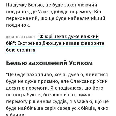
На думку Белью, це буде захоплюючий
поєдинок, де Усик здобуде перемогу. Він
переконаний, що це буде найвеличніший
поєдинок.
"Ф’юрі чекає дуже важкий
ДИВІТЬСЯ ТАКОЖ
бій": Екстренер Джошуа назвав фаворита
бою століття
Белью захоплений Усиком
"Це буде захопливо, хоча, думаю, дивитися
буде не дуже приємно, але Олександр Усик
досягне перемоги. Я сподіваюся, що його
не пограбують, бо якщо він отримає
перемогу рішенням суддів, я вважаю, що це
буде найбільша серія серед усіх бійців, яких
я бачив.