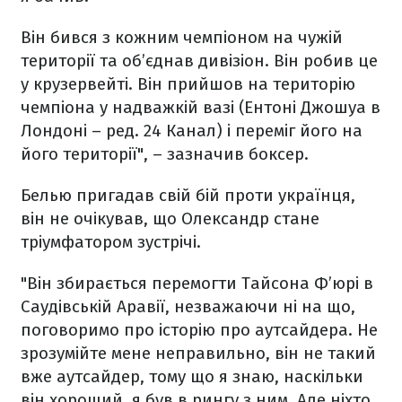
Він бився з кожним чемпіоном на чужій
території та об’єднав дивізіон. Він робив це
у крузервейті. Він прийшов на територію
чемпіона у надважкій вазі (Ентоні Джошуа в
Лондоні – ред. 24 Канал) і переміг його на
його території", – зазначив боксер.
Белью пригадав свій бій проти українця,
він не очікував, що Олександр стане
тріумфатором зустрічі.
"Він збирається перемогти Тайсона Ф’юрі в
Саудівській Аравії, незважаючи ні на що,
поговоримо про історію про аутсайдера. Не
зрозумійте мене неправильно, він не такий
вже аутсайдер, тому що я знаю, наскільки
він хороший, я був в рингу з ним. Але ніхто