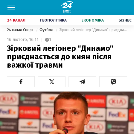
24 КАНАЛ
ГЕОПОЛІТИКА
ЕКОНОМІКА
БІЗНЕС
24 канал Спорт
Футбол
Зірковий легіонер "Динамо" приєднається до киян після важкої травми
16 лютого,
16:11
1
Зірковий легіонер "Динамо"
приєднається до киян після
важкої травми