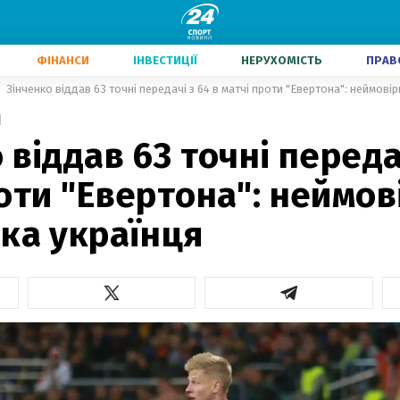
ФІНАНСИ
ІНВЕСТИЦІЇ
НЕРУХОМІСТЬ
ПРАВ
Зінченко віддав 63 точні передачі з 64 в матчі проти "Евертона": неймові
1
 віддав 63 точні переда
оти "Евертона": неймов
ка українця