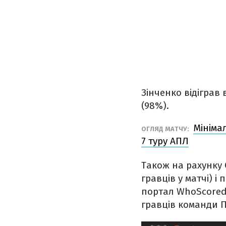
Зінченко відіграв 
(98%).
Мініма
ОГЛЯД МАТЧУ:
7 туру АПЛ
Також на рахунку 
гравців у матчі) і 
портал WhoScored 
гравців команди П