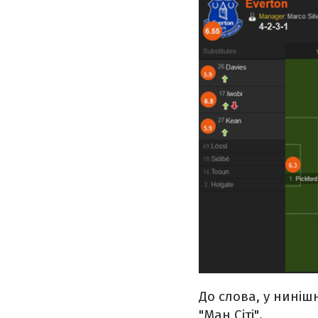
До слова, у нинішн
"Ман Сіті".