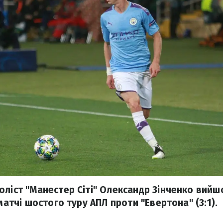
оліст "Манестер Сіті" Олександр Зінченко вийш
 матчі шостого туру АПЛ проти "Евертона" (3:1).