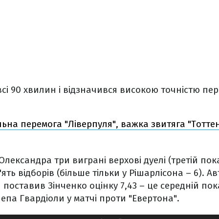
всі 90 хвилин і відзначився високою точністю пер
льна перемога "Ліверпуля", важка звитяга "Тотте
Олександра три виграні верхові дуелі (третій пок
п'ять відборів (більше тільки у Рішарлісона – 6).
Ав
поставив Зінченко оцінку 7,43 – це середній по
епа Гвардіоли у матчі проти "Евертона".