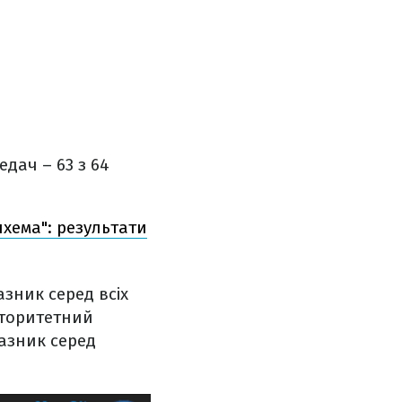
едач – 63 з 64
нхема": результати
азник серед всіх
торитетний
казник серед