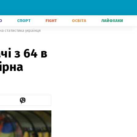
О
СПОРТ
FIGHT
ОСВІТА
ЛАЙФХАКИ
рна статистика українця
чі з 64 в
ірна