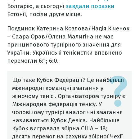
Болгарію, а сьогодні
завдали поразки
Естонії, посіли друге місце.
Поєдинок Катерина Козлова/Надія Кіченок
– Саара Орав/Олена Малигіна не має
принципового турнірного значення для
України. Українські тенісистки впевнено
перемогли 6:1; 6:0.
Що таке Кубок Федерації?
Це найбільші
міжнародні командні змагання у
жіночому тенісі. Організатором турніру є
Міжнародна федерація тенісу. У
чоловічому турнірі аналогічні змагання
називаються Кубок Девіса. Найбільше
Кубок вигравала збірна США – 18;
десять перемог на рахунку збірної Чехії