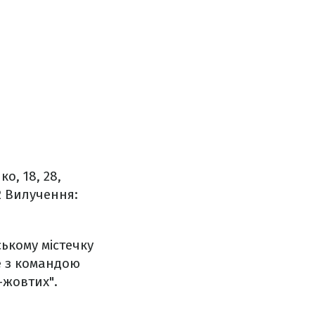
ко, 18, 28,
2
Вилучення:
ському містечку
е з командою
-жовтих".