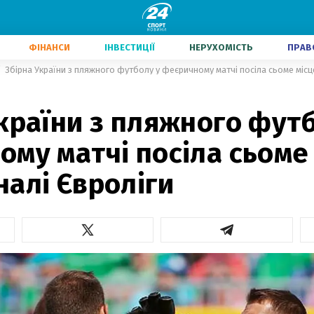
ФІНАНСИ
ІНВЕСТИЦІЇ
НЕРУХОМІСТЬ
ПРАВ
Збірна України з пляжного футболу у феєричному матчі посіла сьоме місц
країни з пляжного фут
му матчі посіла сьоме 
алі Євроліги