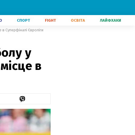
О
СПОРТ
FIGHT
ОСВІТА
ЛАЙФХАКИ
е в Суперфіналі Євроліги
болу у
місце в