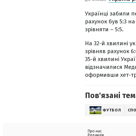
Українці забили п
рахунок був 5:3 н
зрівняти – 5:5.
На 32-й хвилині 
зрівняв рахунок 6:
35-й хвилині Укра
відзначилися Медв
оформивши хет-тр
Пов'язані тем
ФУТБОЛ
СП
Про нас
Редакція