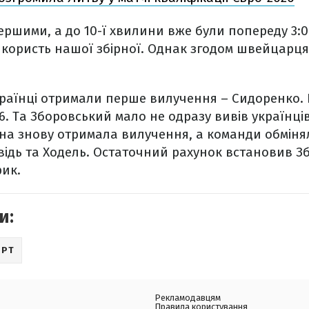
ершими, а до 10-ї хвилини вже були попереду 3:0
а користь нашої збірної. Однак згодом швейцарц
українці отримали перше вилучення – Сидоренко.
6. Та Зборовський мало не одразу вивів українців
їна знову отримала вилучення, а команди обміня
ідь та Ходель. Остаточний рахунок встановив З
ик.
и:
ОРТ
Рекламодавцям
Правила користування