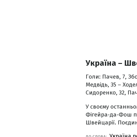
Україна – Шв
Голи: Пачев, 7, Збо
Медвідь, 35 – Ходел
Сидоренко, 32, Пач
У своєму останньо
Фігейра-да-Фош пі
Швейцарії. Поєдин
Україна р
ДО СЛОВА: