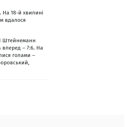
. На 18-й хвилині
ям вдалося
 І Штейнеманн
 вперед – 7:6. На
лися голами –
боровський,