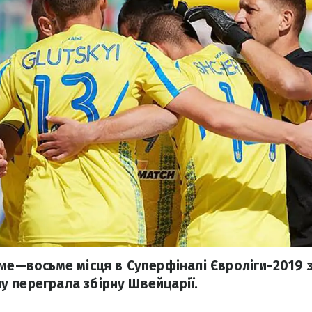
ме—восьме місця в Суперфіналі Євроліги-2019 з
 переграла збірну Швейцарії.