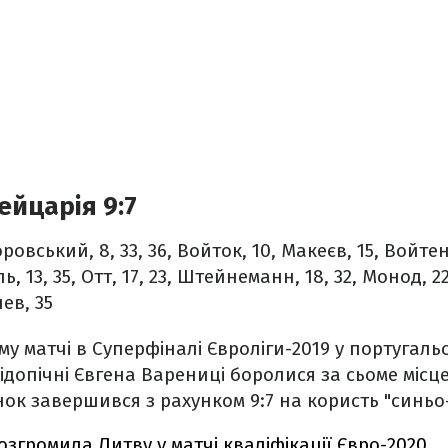
ейцарія 9:7
ровський, 8, 33, 36, Войток, 10, Макеєв, 15, Войтен
ь, 13, 35, Отт, 17, 23, Штейнеманн, 18, 32, Монод, 2
ев, 35
му матчі в Суперфіналі Євроліги-2019 у португаль
допічні Євгена Варениці боролися за сьоме місц
ок завершився з рахунком 9:7 на користь "синьо
озгромила Литву у матчі кваліфікації Євро-2020