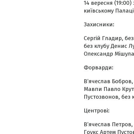
14 вересня (19:00)
київському Палаці 
Захисники:
Сергій Гладир, без
без клубу
Денис Лу
Олександр Мішула
Форварди:
В’ячеслав Бобров,
Мавпи
Павло Крут
Пустозвонов, без 
Центрові:
В’ячеслав Петров, 
Гоукс
Артем Пусто