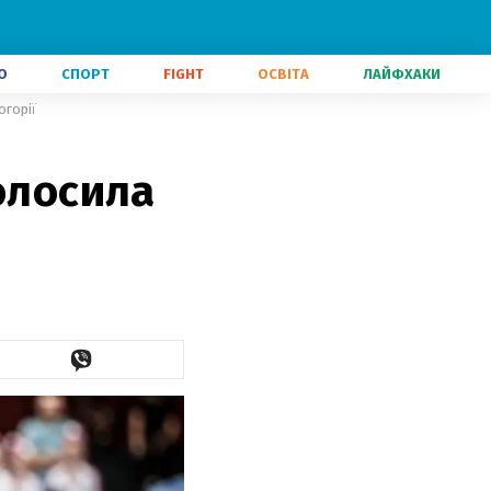
О
СПОРТ
FIGHT
ОСВІТА
ЛАЙФХАКИ
огорії
олосила