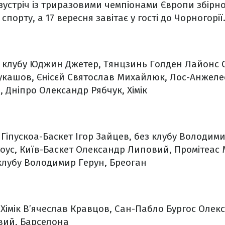
 зустріч із триразовими чемпіонами Європи збірно
спорту, а 17 вересня завітає у гості до Чорногорії
 клубу
Юджин Джетер, Тянцзинь Голден Лайонс
О
кашов, Єнісєй
Святослав Михайлюк, Лос-Анжеле
, Дніпро
Олександр Рябчук, Хімік
 Гіпускоа-Баскет
Ігор Зайцев, без клубу
Володимир
оус, Київ-Баскет
Олександр Липовий, Промітеас
клубу
Володимир Герун, Бреоган
Хімік
В’ячеслав Кравцов, Сан-Пабло Бургос
Олекс
вий, Барселона