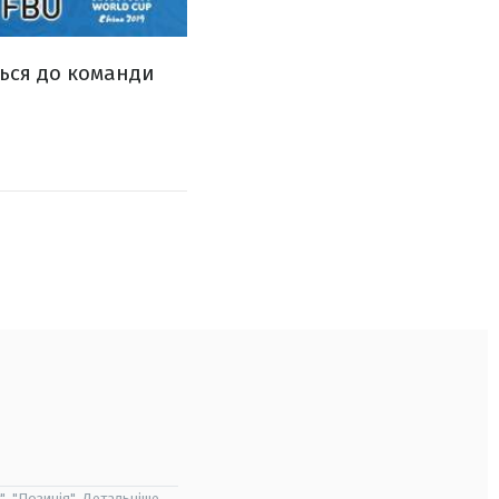
ться до команди
", "Позиція". Детальніше