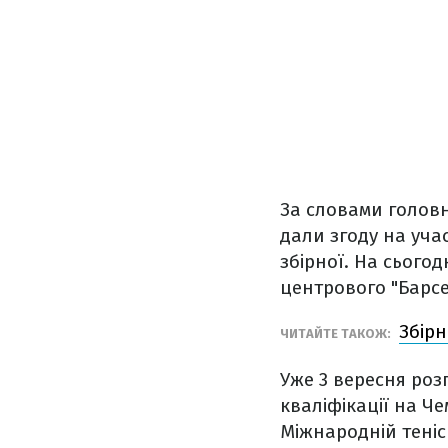
За словами головн
дали згоду на уча
збірної. На сього
центрового "Барсе
Збірн
ЧИТАЙТЕ ТАКОЖ:
Уже 3 вересня роз
кваліфікації на Че
Міжнародній теніс