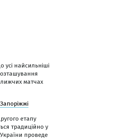
о усі найсильніші
 розташування
йближчих матчах
 Запоріжжі
другого етапу
ться традиційно у
а України проведе