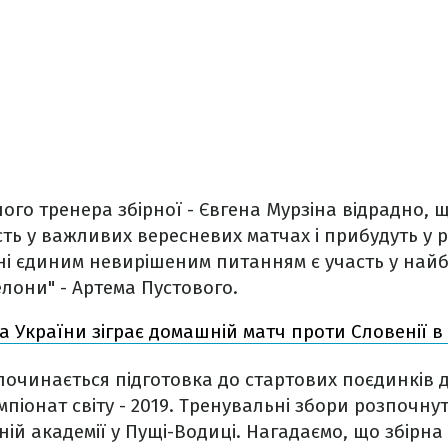
ого тренера збірної - Євгена Мурзіна відрадно, щ
сть у важливих вересневих матчах і прибудуть у
дні єдиним невирішеним питанням є участь у на
лони" - Артема Пустового.
а України зіграє домашній матч проти Словенії в
починається підготовка до стартових поєдинків 
мпіонат світу - 2019. Тренувальні збори розпочну
ній академії у Пущі-Водиці. Нагадаємо, що збірн