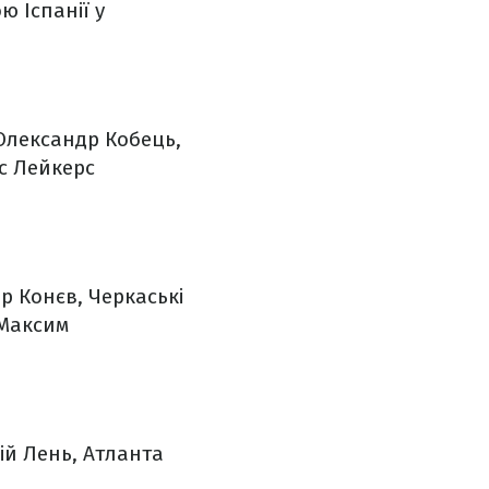
ю Іспанії у
.
лександр Кобець,
с Лейкерс
 Конєв, Черкаські
Максим
ій Лень, Атланта