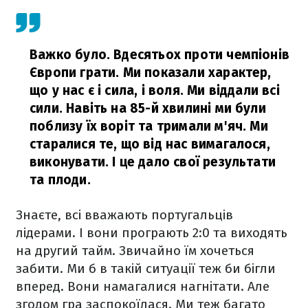
Важко було. Вдесятьох проти чемпіонів
Європи грати. Ми показали характер,
що у нас є і сила, і воля. Ми віддали всі
сили. Навіть на 85-й хвилині ми були
поблизу їх воріт та тримали м'яч. Ми
старалися те, що від нас вимагалося,
виконувати. І це дало свої результати
та плоди.
Знаєте, всі вважають португальців
лідерами. І вони програють 2:0 та виходять
на другий тайм. Звичайно їм хочеться
забити. Ми б в такій ситуації теж би бігли
вперед. Вони намагалися нагнітати. Але
згодом гра заспокоїлася. Ми теж багато