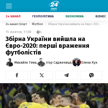
24 КАНАЛ
ГЕОПОЛІТИКА
ЕКОНОМІКА
БІЗНЕС
24 канал Спорт
Футбол
Збірна України вийшла на Євро-2020: перші враження футболістів
15 жовтня,
11:08
4
Збірна України вийшла на
Євро-2020: перші враження
футболістів
Михайло Гема,
Ігор Саджениця,
Олена Кук