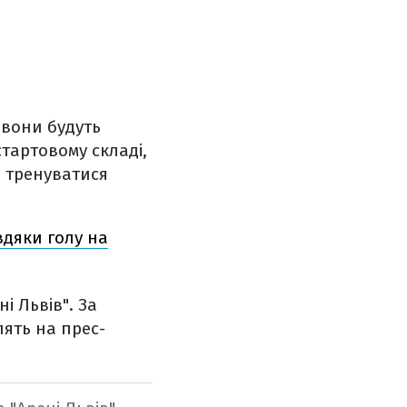
 вони будуть
стартовому складі,
ь тренуватися
авдяки голу на
і Львів". За
лять на прес-