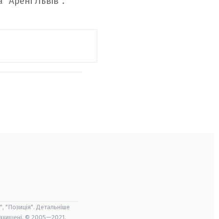
"Арені Львів".
", "Позиція". Детальніше
захищені. © 2005—2021,