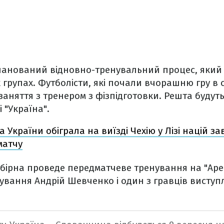
планований відновно-тренувальний процес, який
 групах. Футболісти, які почали вчорашню гру в 
заняття з тренером з фізпідготовки. Решта будут
і "Україна".
а України обіграла на виїзді Чехію у Лізі націй з
матчу
 збірна проведе передматчеве тренування на "Арен
ування Андрій Шевченко і один з гравців виступ