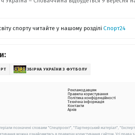
ч Україна – Словаччина відбудеться 9 вересня на 
світу спорту читайте у нашому розділі
Спорт24
и:
ОРТ
ЗБІРНА УКРАЇНИ З ФУТБОЛУ
Рекламодавцям
Правила користування
Політика конфіденційності
Технічна інформація
Контакти
Архів
теріали позначені словами "Спецпроєкт", "Партнерський матеріал", "Експерт
итування можна ознайомитись в правилах користування сайтом. Усі права 