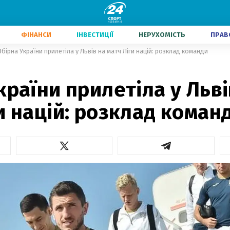
ФІНАНСИ
ІНВЕСТИЦІЇ
НЕРУХОМІСТЬ
ПРАВ
Збірна України прилетіла у Львів на матч Ліги націй: розклад команди
країни прилетіла у Льві
и націй: розклад коман