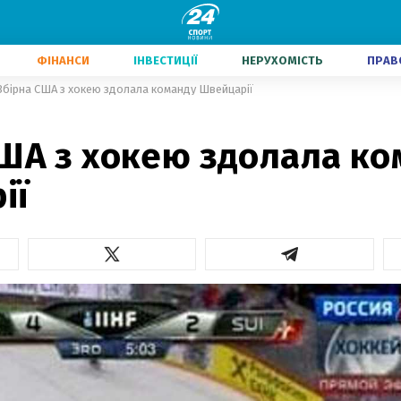
ФІНАНСИ
ІНВЕСТИЦІЇ
НЕРУХОМІСТЬ
ПРАВ
Збірна США з хокею здолала команду Швейцарії
США з хокею здолала ко
ії