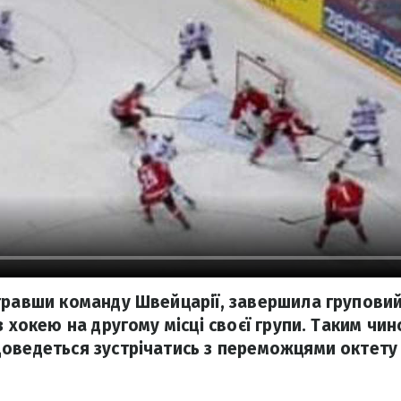
гравши команду Швейцарії, завершила груповий
з хокею на другому місці своєї групи. Таким чи
оведеться зустрічатись з переможцями октету 