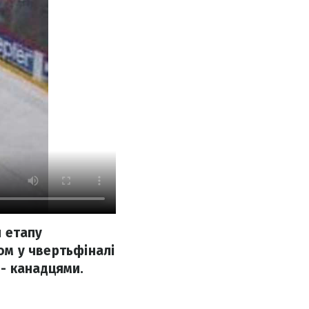
 етапу
ном у чвертьфіналі
- канадцями.