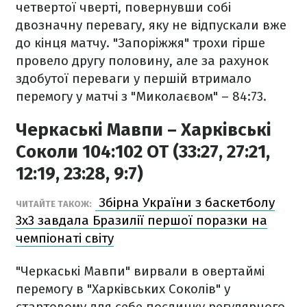
четвертої чверті, повернувши собі
двозначну перевагу, яку не відпускали вже
до кінця матчу. "Запоріжжя" трохи гірше
провело другу половину, але за рахунок
здобутої переваги у першій втримало
перемогу у матчі з "Миколаєвом" – 84:73.
Черкаські Мавпи – Харківські
Соколи 104:102 ОТ (33:27, 27:21,
12:19, 23:28, 9:7)
Збірна України з баскетболу
ЧИТАЙТЕ ТАКОЖ:
3х3 завдала Бразилії першої поразки на
чемпіонаті світу
"Черкаські Мавпи" вирвали в овертаймі
перемогу в "Харківських Соколів" у
стартовому для себе поєдинку регулярного