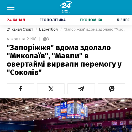
24 КАНАЛ
ГЕОПОЛІТИКА
ЕКОНОМІКА
БІЗНЕС
24 канал Спорт
Баскетбол
"Запоріжжя" вдома здолало "Миколаїв", "Мавпи" в овертаймі вирвали перемогу у "Соколів"
4 жовтня,
21:08
3
"Запоріжжя" вдома здолало
"Миколаїв", "Мавпи" в
овертаймі вирвали перемогу у
"Соколів"