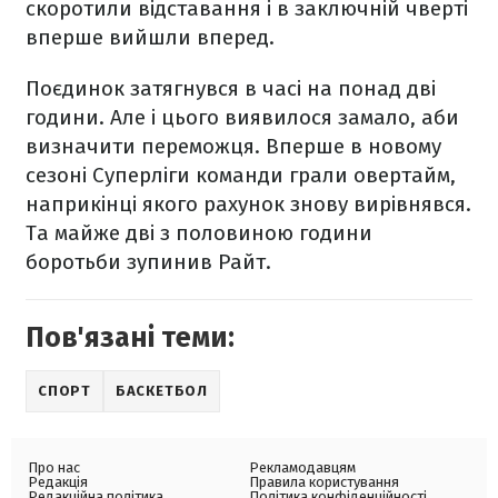
скоротили відставання і в заключній чверті
вперше вийшли вперед.
Поєдинок затягнувся в часі на понад дві
години. Але і цього виявилося замало, аби
визначити переможця. Вперше в новому
сезоні Суперліги команди грали овертайм,
наприкінці якого рахунок знову вирівнявся.
Та майже дві з половиною години
боротьби зупинив Райт.
Пов'язані теми:
СПОРТ
БАСКЕТБОЛ
Про нас
Рекламодавцям
Редакція
Правила користування
Редакційна політика
Політика конфіденційності