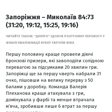
Запоріжжя – Миколаїв 84:73
(31:20, 19:12, 15:25, 19:16)
ЧИТАЙТЕ ТАКОЖ: "ДНІПРО" ЗДОБУВ РОЗГРОМНУ ПЕРЕМОГУ У
ФІНАЛІ КВАЛІФІКАЦІЇ КУБКУ ЄВРОПИ ФІБА
Першу половину краще провели діючі
бронзові призери, які заволоділи солідною
перевагою за підсумками 20 хвилин гри.
Запоріжці ще за першу чверть набрали 31
очко, пішовши на велику перерву з 50
балами у доробку. Команда Валерія
Плеханова краще атакувала з гри,
домінувала у фарбі та менше втрачала
м’яча, зробивши лише 6 втрат за першу