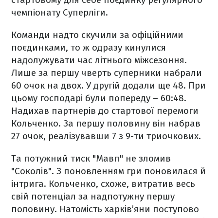
чемпіонату Суперліги.
Команди надто скучили за офіційними
поєдинками, то ж одразу кинулися
надолужувати час літнього міжсезоння.
Лише за першу чверть суперники набрали
60 очок на двох. У другій додали ще 48. При
цьому господарі були попереду – 60:48.
Надихав партнерів до стартової перемоги
Кольченко. За першу половину він набрав
27 очок, реалізувавши 7 з 9-ти триочкових.
Та потужний тиск "Мавп" не зломив
"Соколів". З поновленням гри поновилася й
інтрига. Кольченко, схоже, витратив весь
свій потенціал за надпотужну першу
половину. Натомість харків’яни поступово