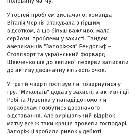
половину матчу.
У гостей проблем вистачало: команда
Віталія Чернія атакувала з гіршим
відсотком, а що більш важливо, мала
серйозні проблеми у захисті. Тандем
американців "Запоріжжя" Рендольф –
Столлворт та український форвард
Шевченко ще до великої перерви записали
до активу двозначну кількість очок.
У третій чверті гості зуміли повернутися у
гру. "Миколаїв" додав у захисті, а активні дії
Робі та Луценка у нападі допомогли
корабелам позбутись двозначого
відставання. Але вирішальний відрізок
матчу все ж таки краще провели господарі.
Запоріжці зробили ривок у дебюті