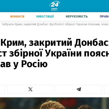
ФІНАНСИ
ІНВЕСТИЦІЇ
НЕРУХОМІСТЬ
ПРАВ
Забрала Крим, закритий Донбас: футболіст збірної України пояснив, чому 
Крим, закритий Донбас
т збірної України пояс
хав у Росію