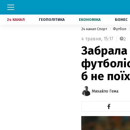
24 КАНАЛ
ГЕОПОЛІТИКА
ЕКОНОМІКА
БІЗНЕС
24 канал Спорт
Футбол
4 травня,
15:17
2
Забрала 
футболіс
б не пої
Михайло Гема