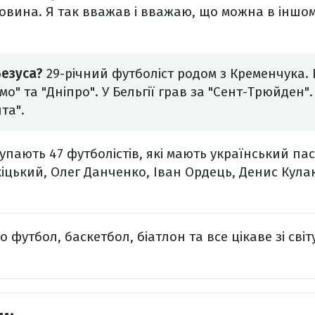
новина. Я так вважав і вважаю, що можна в іншому
Безуса?
29-річний футболіст родом з Кременчука.
мо" та "Дніпро". У Бельгії грав за "Сент-Трюйден".
та".
тупають 47 футболістів, які мають український па
кіцький, Олег Данченко, Іван Ордець, Денис Кула
 футбол, баскетбол, біатлон та все цікаве зі світ