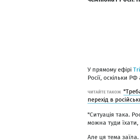
У прямому ефірі
Tr
Росії, оскільки Р
"Треб
ЧИТАЙТЕ ТАКОЖ
перехід в російсь
"Ситуація така. Ро
можна туди їхати,
Але ця тема заїла.