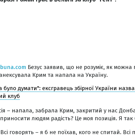
ibuna.com
Безус заявив, що не розуміє, як можна 
Ф анексувала Крим та напала на Україну.
а було думати": ексгравець збірної України наз
кий клуб
сія – напала, забрала Крим, закритий у нас Донба
 приносити людям радість? Це моя позиція. Я так 
 Всі говорять – я б не поїхав, кого не спитай. Всі 