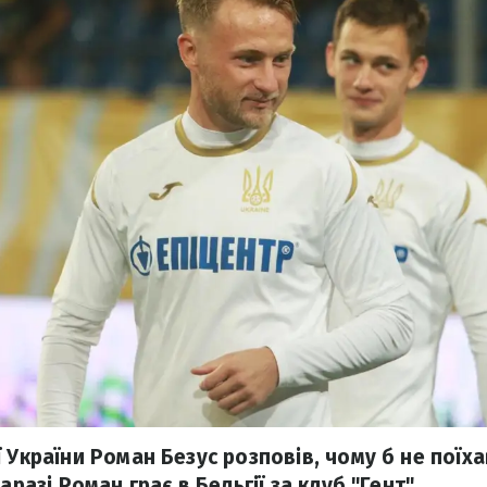
 України Роман Безус розповів, чому б не поїха
аразі Роман грає в Бельгії за клуб "Гент".