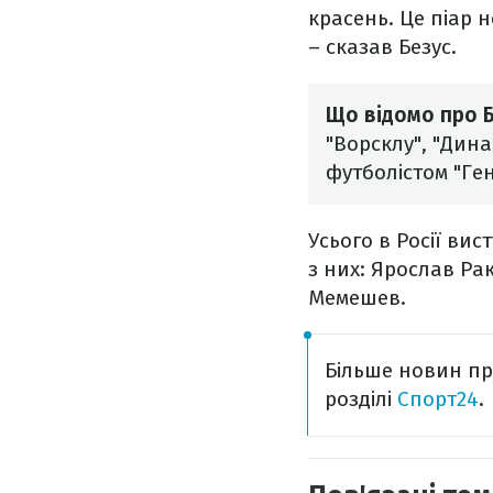
красень. Це піар 
– сказав Безус.
Що відомо про 
"Ворсклу", "Дина
футболістом "Ген
Усього в Росії вис
з них: Ярослав Ра
Мемешев.
Більше новин про
розділі
Спорт24
.