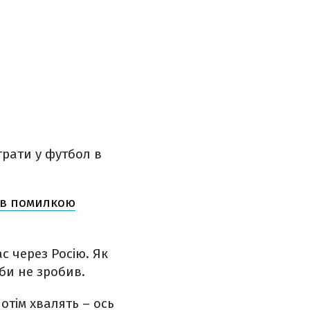
грати у футбол в
вав помилкою
с через Росію. Як
би не зробив.
потім хвалять – ось