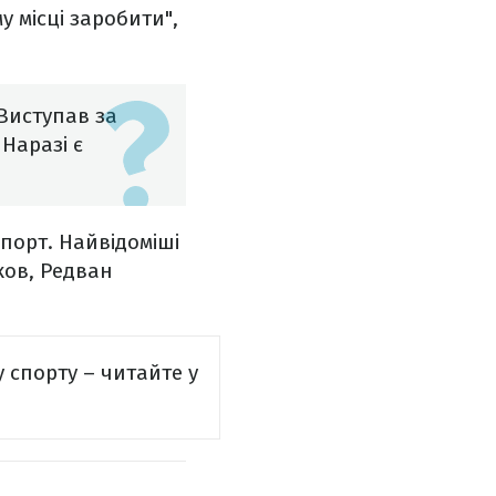
 місці заробити",
 Виступав за
 Наразі є
спорт. Найвідоміші
ков, Редван
у спорту – читайте у