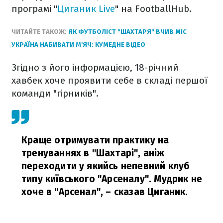
програмі "
Циганик Live
" на FootballHub.
ЧИТАЙТЕ ТАКОЖ:
ЯК ФУТБОЛІСТ "ШАХТАРЯ" ВЧИВ МІС
УКРАЇНА НАБИВАТИ М'ЯЧ: КУМЕДНЕ ВІДЕО
Згідно з його інформацією, 18-річний
хавбек хоче проявити себе в складі першої
команди "гірників".
Краще отримувати практику на
тренуваннях в "Шахтарі", аніж
переходити у якийсь непевний клуб
типу київського "Арсеналу". Мудрик не
хоче в "Арсенал",
– сказав Циганик.