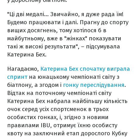
"Ці дві медалі... Звичайно, я дуже рада їм!
Будемо працювати і далі. Прагну до спорту
вищих досягнень, тому хотілося б в
майбутньому, вже в "жінках" показувати
такі ж високі результати", – підсумувала
Катерина Бех.
Нагадаємо,
Катерина Бех спочатку виграла
спринт
на юнацькому чемпіонаті світу з
біатлону, а згодом і
гонку переслідування
.
Відтак на поточному чемпіонаті світу
Катерина Бех набрала найбільшу кількість
очок серед усіх спортсменок в трьох
особистих гонках, і, згідно з новими
правилами IBU, отримує їхню особисту
квоту на заключний етап дорослого Кубку