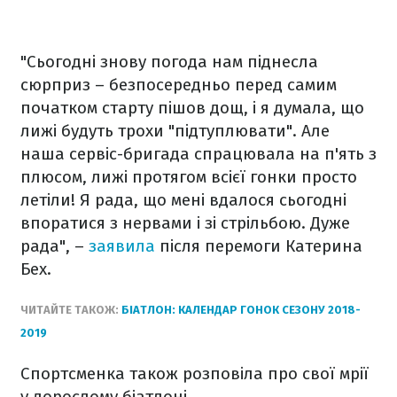
"Сьогодні знову погода нам піднесла
сюрприз – безпосередньо перед самим
початком старту пішов дощ, і я думала, що
лижі будуть трохи "підтуплювати". Але
наша сервіс-бригада спрацювала на п'ять з
плюсом, лижі протягом всієї гонки просто
летіли! Я рада, що мені вдалося сьогодні
впоратися з нервами і зі стрільбою. Дуже
рада", –
заявила
після перемоги Катерина
Бех.
ЧИТАЙТЕ ТАКОЖ:
БІАТЛОН: КАЛЕНДАР ГОНОК СЕЗОНУ 2018-
2019
Спортсменка також розповіла про свої мрії
у дорослому біатлоні.