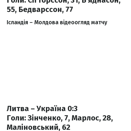
Голи:
Сігторссон, 31,
Б'яднасон,
55,
Бедварссон, 77
Ісландія – Молдова відеоогляд матчу
Литва – Україна 0:3
Голи:
Зінченко, 7, Марлос, 28,
Маліновський, 62