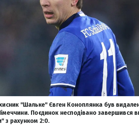
ахисник "Шальке" Євген Коноплянка був видален
Німеччини. Поєдинок несподівано завершився 
" з рахунком 2:0.