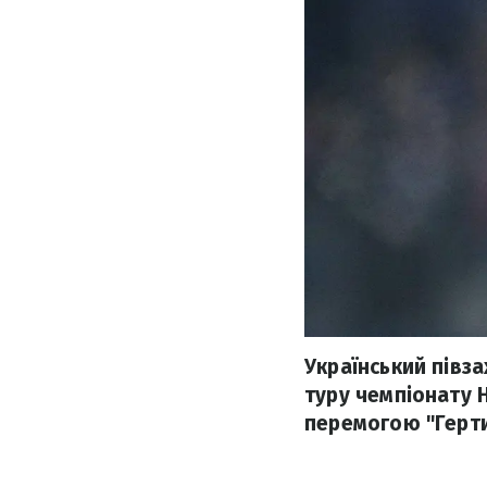
Український півз
туру чемпіонату 
перемогою "Герти