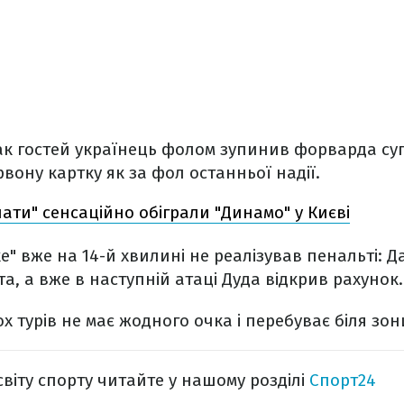
атак гостей українець фолом зупинив форварда су
вону картку як за фол останньої надії.
ати" сенсаційно обіграли "Динамо" у Києві
е" вже на 14-й хвилині не реалізував пенальті: Д
а, а вже в наступній атаці Дуда відкрив рахунок.
х турів не має жодного очка і перебуває біля зон
світу спорту читайте у нашому розділі
Спорт24