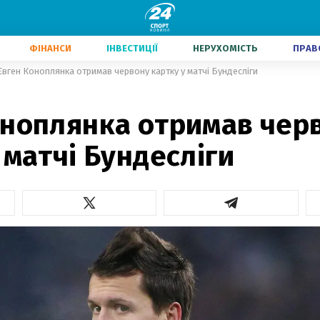
ФІНАНСИ
ІНВЕСТИЦІЇ
НЕРУХОМІСТЬ
ПРАВ
Євген Коноплянка отримав червону картку у матчі Бундесліги
оноплянка отримав чер
 матчі Бундесліги