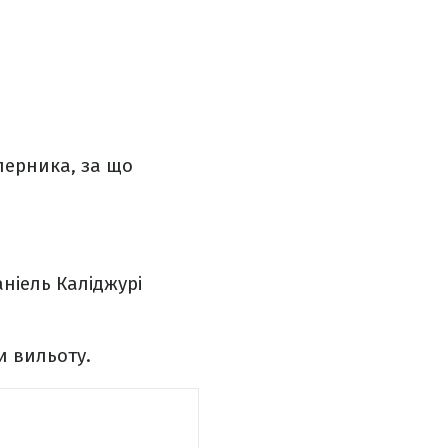
перника, за що
аніель Каліджурі
и вильоту.