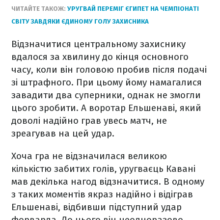
ЧИТАЙТЕ ТАКОЖ:
УРУГВАЙ ПЕРЕМІГ ЄГИПЕТ НА ЧЕМПІОНАТІ
СВІТУ ЗАВДЯКИ ЄДИНОМУ ГОЛУ ЗАХИСНИКА
Відзначитися центральному захиснику
вдалося за хвилину до кінця основного
часу, коли він головою пробив після подачі
зі штрафного. При цьому йому намагалися
завадити два суперники, однак не змогли
цього зробити. А воротар Ельшенаві, який
доволі надійно грав увесь матч, не
зреагував на цей удар.
Хоча гра не відзначилася великою
кількістю забитих голів, уругваєць Кавані
мав декілька нагод відзначитися. В одному
з таких моментів якраз надійно і відіграв
Ельшенаві, відбивши підступний удар
форварда. До цього він неодноразово