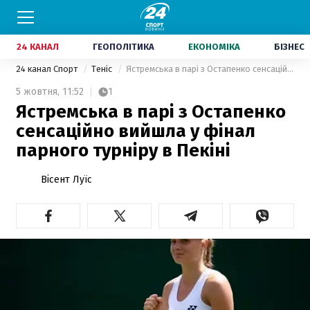
24 КАНАЛ
ГЕОПОЛІТИКА
ЕКОНОМІКА
БІЗНЕС
24 канал Спорт
Теніс
Ястремська в парі з Остапенко сенсаційно вийшла у фінал парного турніру в Пекіні
5 жовтня,
11:52
1
Ястремська в парі з Остапенко
сенсаційно вийшла у фінал
парного турніру в Пекіні
Вісент Луїс