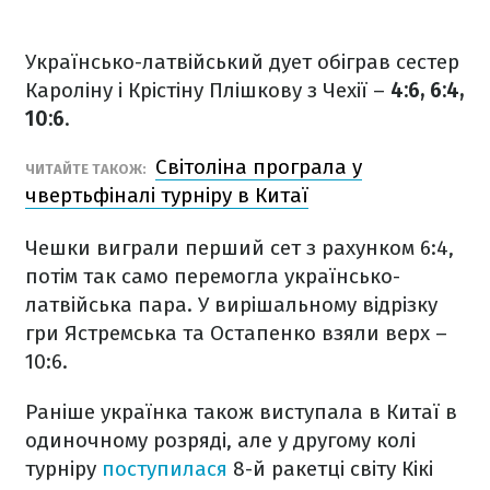
Українсько-латвійський дует обіграв сестер
Кароліну і Крістіну Плішкову з Чехії –
4:6, 6:4,
10:6
.
Світоліна програла у
ЧИТАЙТЕ ТАКОЖ:
чвертьфіналі турніру в Китаї
Чешки виграли перший сет з рахунком 6:4,
потім так само перемогла українсько-
латвійська пара. У вирішальному відрізку
гри Ястремська та Остапенко взяли верх –
10:6.
Раніше українка також виступала в Китаї в
одиночному розряді, але у другому колі
турніру
поступилася
8-й ракетці світу Кікі