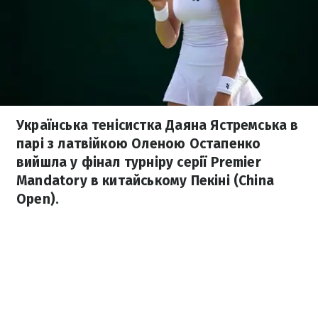
Українська тенісистка Даяна Ястремська в
парі з латвійкою Оленою Остапенко
вийшла у фінал турніру серії Premier
Mandatory в китайському Пекіні (China
Open).