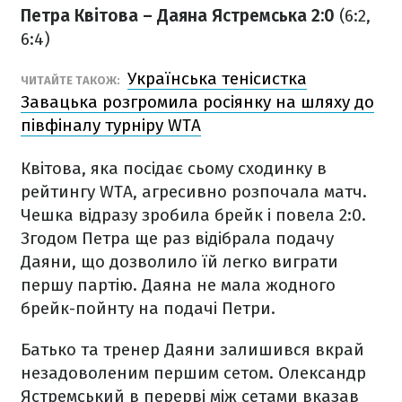
Петра Квітова – Даяна Ястремська 2:0
(6:2,
6:4)
Українська тенісистка
ЧИТАЙТЕ ТАКОЖ:
Завацька розгромила росіянку на шляху до
півфіналу турніру WTA
Квітова, яка посідає сьому сходинку в
рейтингу WTA, агресивно розпочала матч.
Чешка відразу зробила брейк і повела 2:0.
Згодом Петра ще раз відібрала подачу
Даяни, що дозволило їй легко виграти
першу партію. Даяна не мала жодного
брейк-пойнту на подачі Петри.
Батько та тренер Даяни залишився вкрай
незадоволеним першим сетом. Олександр
Ястремський в перерві між сетами вказав