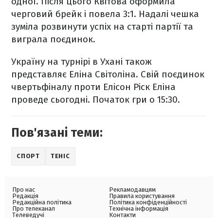
одної. Після цього Квітова оформила
черговий брейк і повела 3:1. Надалі чешка
зуміла розвинути успіх на старті партії та
виграла поєдинок.
Україну на турнірі в Ухані також
представляє Еліна Світоліна. Свій поєдинок
чвертьфіналу проти Елісон Ріск Еліна
проведе сьогодні. Початок гри о 15:30.
Пов'язані теми:
СПОРТ
ТЕНІС
Про нас
Рекламодавцям
Редакція
Правила користування
Редакційна політика
Політика конфіденційності
Про телеканал
Технічна інформація
Телеведучі
Контакти