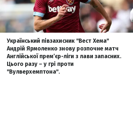
Український півзахисник "Вест Хема"
Андрій Ярмоленко знову розпочне матч
Англійської прем’єр-ліги з лави запасних.
Цього разу – у грі проти
"Вулверхемптона".