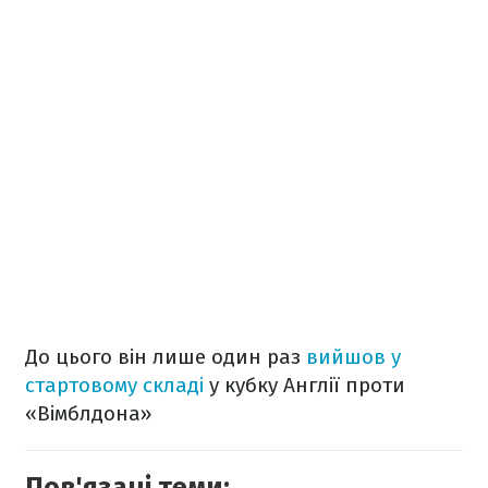
До цього він лише один раз
вийшов у
стартовому складі
у кубку Англії проти
«Вімблдона»
Пов'язані теми: