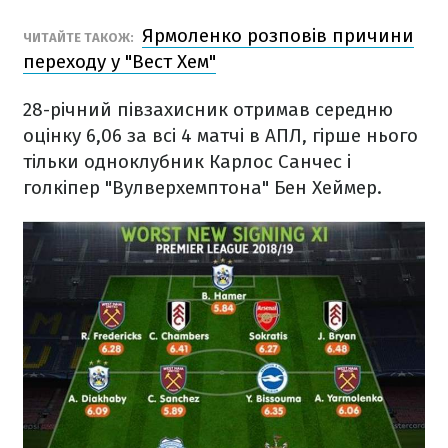
Ярмоленко розповів причини
ЧИТАЙТЕ ТАКОЖ:
переходу у "Вест Хем"
28-річний півзахисник отримав середню
оцінку 6,06 за всі 4 матчі в АПЛ, гірше нього
тільки одноклубник Карлос Санчес і
голкіпер "Вулверхемптона" Бен Хеймер.