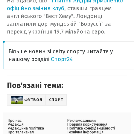
Нагадаємо, що
11 липня Андрій Ярмоленко
офіційно змінив клуб
, ставши гравцем
англійського "Вест Хему". Лондонці
заплатили дортмундській "Боруссії" за
перехід українця 19,7 мільйона євро.
Більше новин зі світу спорту читайте у
нашому розділі
Спорт24
Пов'язані теми:
ФУТБОЛ
СПОРТ
Про нас
Рекламодавцям
Редакція
Правила користування
Редакційна політика
Політика конфіденційності
Про телеканал
Технічна інформація