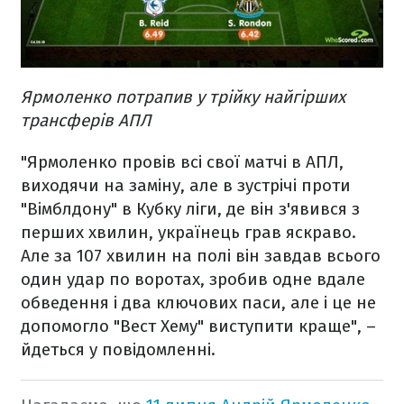
Ярмоленко потрапив у трійку найгірших
трансферів АПЛ
"Ярмоленко провів всі свої матчі в АПЛ,
виходячи на заміну, але в зустрічі проти
"Вімблдону" в Кубку ліги, де він з'явився з
перших хвилин, українець грав яскраво.
Але за 107 хвилин на полі він завдав всього
один удар по воротах, зробив одне вдале
обведення і два ключових паси, але і це не
допомогло "Вест Хему" виступити краще", –
йдеться у повідомленні.