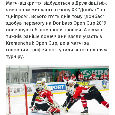
Матч-відкриття відбудеться в Дружківці між
чемпіоном минулого сезону ХК "Донбас" та
"Дніпром". Всього п'ять днів тому "Донбас"
здобув перемогу на Donbass Open Cup 2019 і
повернув собі домашній трофей. А кілька
тижнів раніше донеччани взяли участь в
Kremenchuk Open Cup, де в матчі за
головний трофей поступилися господарям
турніру.