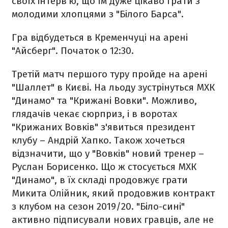
своїх інтерв'ю, що їм дуже цікаво грати з
молодими хлопцями з "Білого Барса".
Гра відбудеться в Кременчуці на арені
"Айсберг". Початок о 12:30.
Третій матч першого туру пройде на арені
"Шаллет" в Києві. На льоду зустрінуться МХК
"Динамо" та "Крижані Вовки". Можливо,
глядачів чекає сюрприз, і в воротах
"Крижаних Вовків" з'явиться президент
клубу – Андрій Хапко. Також хочеться
відзначити, що у "Вовків" новий тренер –
Руслан Борисенко. Що ж стосується МХК
"Динамо", в їх складі продовжує грати
Микита Олійник, який продовжив контракт
з клубом на сезон 2019/20. "Біло-сині"
активно підписували нових гравців, але не