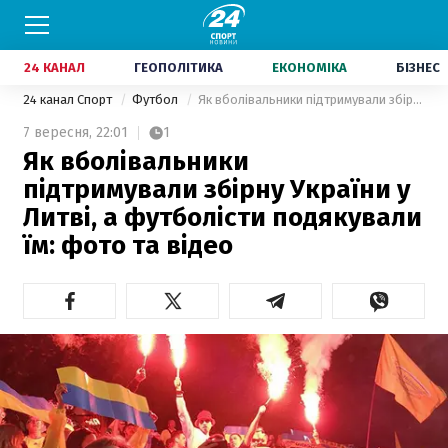
24 КАНАЛ
ГЕОПОЛІТИКА
ЕКОНОМІКА
БІЗНЕС
24 канал Спорт
Футбол
Як вболівальники підтримували збірну України у Литві, а футболісти подякували їм: фото та відео
7 вересня,
22:01
1
Як вболівальники
підтримували збірну України у
Литві, а футболісти подякували
їм: фото та відео