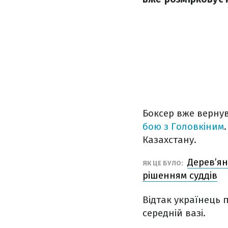
Боксер вже вернув
бою з Головкіним
Казахстану.
Дерев’я
ЯК ЦЕ БУЛО:
рішенням суддів
Відтак українець 
середній вазі.