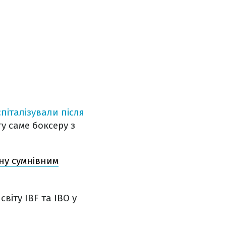
спіталізували після
у саме боксеру з
ну сумнівним
 світу
IBF та IBO у