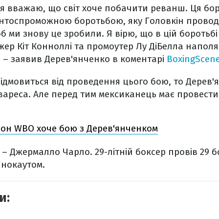
і я вважаю, що світ хоче побачити реванш. Ця бо
нтоспроможною боротьбою, яку Головкін проводи
б ми знову це зробили. Я вірю, що в цій боротьбі
джер Кіт Конноллі та промоутер Лу ДіБелла наполя
, – заявив Дерев'янченко в коментарі
BoxingScen
ідмовиться від проведення цього бою, то Дерев'я
ареса. Але перед тим мексиканець має провести 
іон WBO хоче бою з Дерев'янченком
– Джермалло Чарло. 29-літній боксер провів 29 бо
 нокаутом.
и: