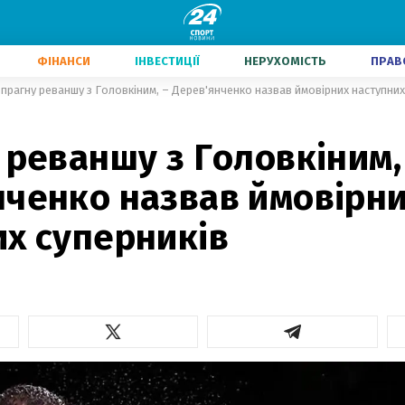
ФІНАНСИ
ІНВЕСТИЦІЇ
НЕРУХОМІСТЬ
ПРАВ
 прагну реваншу з Головкіним, – Дерев'янченко назвав ймовірних наступних
 реваншу з Головкіним,
нченко назвав ймовірн
их суперників