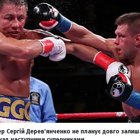
р Сергій Дерев'янченко не планує довго залиша
над наступними суперниками.