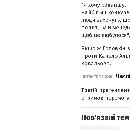
"Я хочу реваншу, 
найбільш конкуре
люди захочуть, що
попит, і мій мене
щоб це відбулося"
Якщо ж Головкін в
проти Канело Альв
Ковальова.
Чемп
ЧИТАЙТЕ ТАКОЖ:
Третій претендент 
отримав перемогу
Пов'язані тем