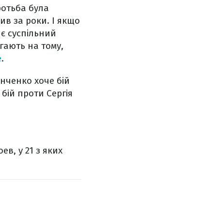
ротьба була
в за роки. І якщо
 є суспільний
гають на тому,
e
.
нченко хоче бій
бій проти Сергія
ев, у 21 з яких