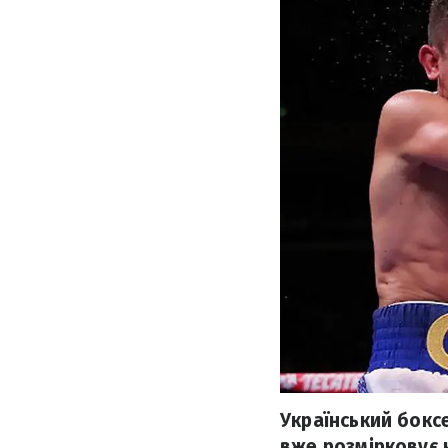
Український боксе
вже розмірковує 