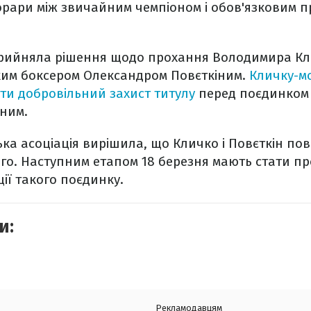
орари між звичайним чемпіоном і обов'язковим 
рийняла рішення щодо прохання Володимира Кл
ьким боксером Олександром Повєткіним.
Кличку-м
ти добровільний захист титулу
перед поєдинком 
іним.
ька асоціація вирішила, що Кличко і Повєткін по
ого. Наступним етапом 18 березня мають стати пр
ції такого поєдинку.
и:
Рекламодавцям