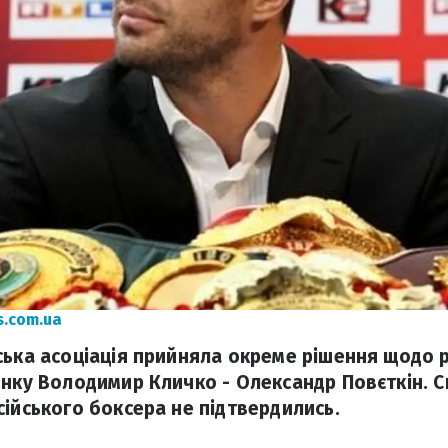
s.com.ua
ська асоціація прийняла окреме рішення щодо 
инку Володимир Кличко - Олександр Повєткін. 
сійського боксера не підтвердились.