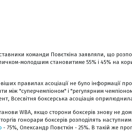
ставники команди Повєткіна заявляли, що розпод
Кличком-молодшим становитиме 55% і 45% на кори
віших правилах асоціації не було інформації про
ти між "суперчемпіоном" і "регулярним чемпіоно
нт, Всесвітня боксерська асоціація оприлюднил
танови WBA, якщо сторони боксерів знову не дом
 торгів гонорари боксерів розподілять наступним
о
- 75%, Олександр Повєткін - 25%. В такій же про