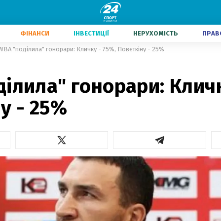
ФІНАНСИ
ІНВЕСТИЦІЇ
НЕРУХОМІСТЬ
ПРАВ
WBA "поділила" гонорари: Кличку - 75%, Повєткіну - 25%
ілила" гонорари: Кличк
у - 25%