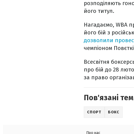
розподіляють гон
його титул.
Нагадаємо, WBA п
його бій з російс
дозволили провес
чемпіоном Повєтк
Всесвітня боксерс
про бій до 28 лют
за право організа
Пов'язані тем
СПОРТ
БОКС
Про нас