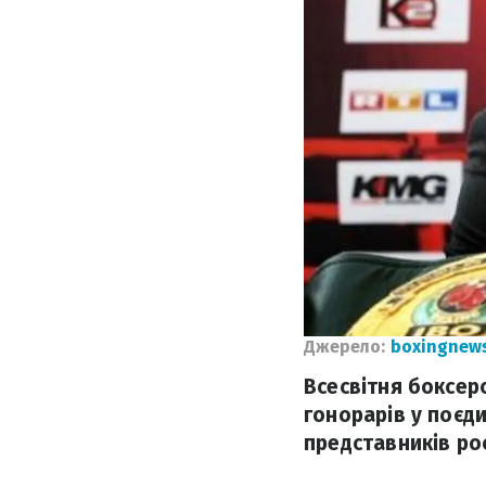
Джерело:
boxingnew
Всесвітня боксер
гонорарів у поєд
представників ро