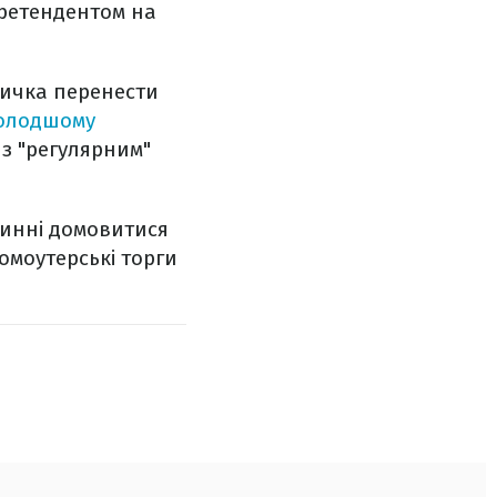
претендентом на
ичка перенести
олодшому
з "регулярним"
винні домовитися
омоутерські торги