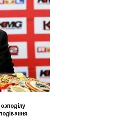
розподілу
Сподівання