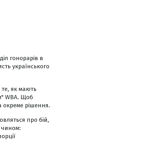
іл гонорарів в
сть українського
 те, як мають
м" WBA. Щоб
а окреме рішення.
овляться про бій,
 чином:
порції