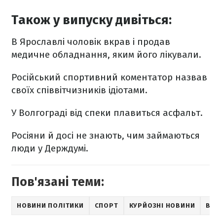
Також у випуску дивіться:
В Ярославлі чоловік вкрав і продав
медичне обладнання, яким його лікували.
Російський спортивний коментатор назвав
своїх співвітчизників ідіотами.
У Волгограді від спеки плавиться асфальт.
Росіяни й досі не знають, чим займаються
люди у Держдумі.
Пов'язані теми:
НОВИНИ ПОЛІТИКИ
СПОРТ
КУРЙОЗНІ НОВИНИ
ВЄС