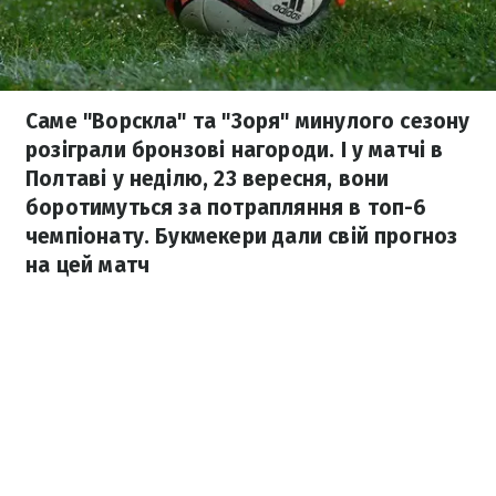
Саме "Ворскла" та "Зоря" минулого сезону
розіграли бронзові нагороди. І у матчі в
Полтаві у неділю, 23 вересня, вони
боротимуться за потрапляння в топ-6
чемпіонату. Букмекери дали свій прогноз
на цей матч