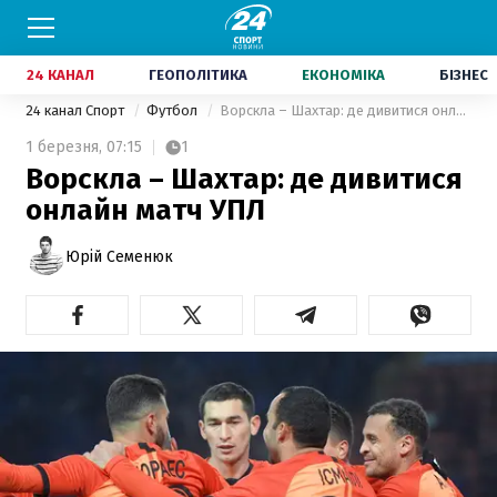
24 КАНАЛ
ГЕОПОЛІТИКА
ЕКОНОМІКА
БІЗНЕС
24 канал Спорт
Футбол
Ворскла – Шахтар: де дивитися онлайн матч УПЛ
1 березня,
07:15
1
Ворскла – Шахтар: де дивитися
онлайн матч УПЛ
Юрій Семенюк