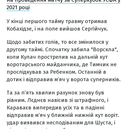
2021 році
У кінці першого тайму травму отримав
Кобахідзе, і на поле вийшов Сергійчук.
Щодо забитих голів, то все змінилося у
другому таймі. Спочатку забила "Ворскла",
коли Кулач прострелив на дальній кут
воротарського майданчика, де Тимчик не
прослідкував за Ребенком. Останній в
дотик і відправив м’яч у ворота суперників.
Та за п’ять хвилин рахунок знову був
рівним. Лєднєв навісив зі штрафного, і
Караваєв випередив усіх та в падінні
відправив м’яч у ближній нижній кут воріт.
удар виявився несподіваним для Шуста, і