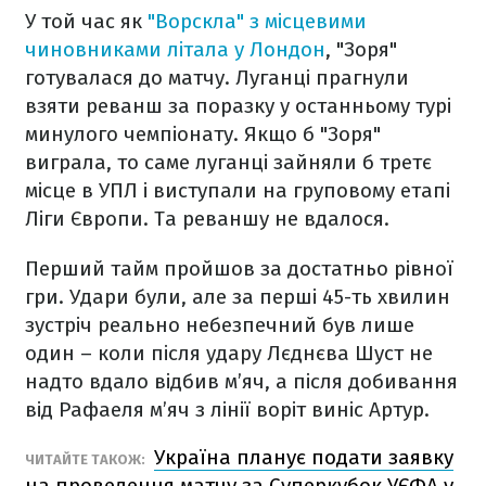
У той час як
"Ворскла" з місцевими
чиновниками літала у Лондон
, "Зоря"
готувалася до матчу. Луганці прагнули
взяти реванш за поразку у останньому турі
минулого чемпіонату. Якщо б "Зоря"
виграла, то саме луганці зайняли б третє
місце в УПЛ і виступали на груповому етапі
Ліги Європи. Та реваншу не вдалося.
Перший тайм пройшов за достатньо рівної
гри. Удари були, але за перші 45-ть хвилин
зустріч реально небезпечний був лише
один – коли після удару Лєднєва Шуст не
надто вдало відбив м’яч, а після добивання
від Рафаеля м’яч з лінії воріт виніс Артур.
Україна планує подати заявку
ЧИТАЙТЕ ТАКОЖ:
на проведення матчу за Суперкубок УЄФА у