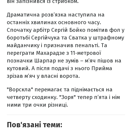
він запізнився із стрибком.
Драматична розв’язка наступила на
останніх хвилинах основного часу.
Спочатку арбітр Сергій Бойко помітив фол у
боротьбі Сергійчука та Сватка у штрафному
майданчику і призначив пенальті. Та
переграти Махарадзе з 11-метрової
позначки Шарпар не зумів – м’яч пішов на
кутовий. А після подачі з нього Прийма
зрізав м’яч у власні ворота.
"Ворскла" перемагає та піднімається на
четверту сходинку. "Зоря" тепер п’ята і нім
ними три очки різниці.
Пов'язані теми: