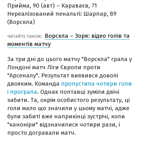
Прийма, 90 (авт) – Караваєв, 71
Нереалізований пенальті: Шарпар, 89
(Ворскла)
Ворскла – Зоря: відео голів та
ЧИТАЙТЕ ТАКОЖ:
моментів матчу
За три дні до цього матчу "Ворскла" грала у
Лондоні матч Ліги Європи проти
"Арсеналу". Результат виявився доволі
двояким. Команда
пропустила чотири голи
і програла
. Однак полтавці зуміли двічі
забити. Та, окрім особистого результату, ці
голи мало що значили у цьому матчі, адже
були забиті вже наприкінці зустрічі, коли
"каноніри" відзначилися чотири рази, і
просто догравали матч.