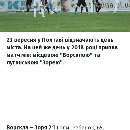
23 вересня у Полтаві відзначають день
міста. На цей же день у 2018 році припав
матч між місцевою "Ворсклою" та
луганською "Зорею".
Ворскла – Зоря 2:1
Голи: Ребенок, 65,