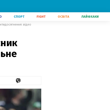
О
СПОРТ
FIGHT
ОСВІТА
ЛАЙФХАКИ
нтидосягнення: відео
сник
льне