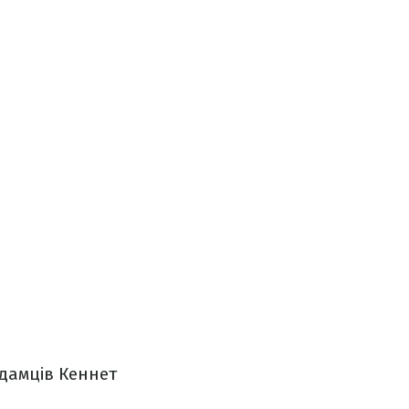
рдамців Кеннет