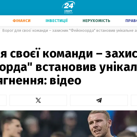
ФІНАНСИ
ІНВЕСТИЦІЇ
НЕРУХОМІСТЬ
ПРАВ
Ворог для своєї команди – захисник "Фейєноорда" встановив унікальне а
я своєї команди – захи
орда" встановив уніка
гнення: відео