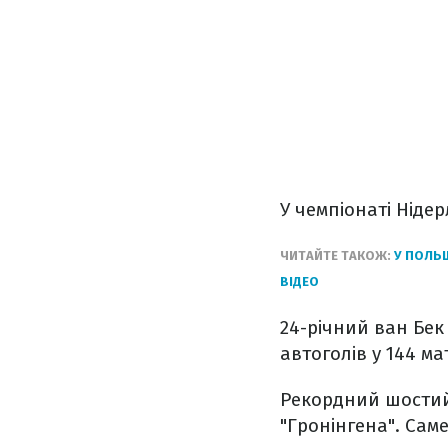
У чемпіонаті Ніде
ЧИТАЙТЕ ТАКОЖ:
У ПОЛЬ
ВІДЕО
24-річний ван Бек
автоголів у 144 ма
Рекордний шостий 
"Гронінгена". Саме