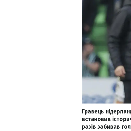
Гравець нідерлан
встановив історич
разів забивав гол