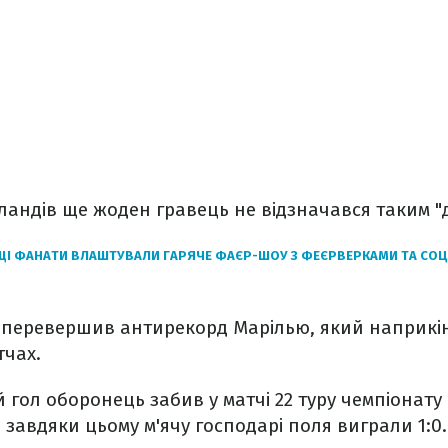
рландів ще жоден гравець не відзначався таким "
ЩІ ФАНАТИ ВЛАШТУВАЛИ ГАРЯЧЕ ФАЄР-ШОУ З ФЕЄРВЕРКАМИ ТА СОЦ
 перевершив антирекорд Марілью, який наприкінц
тчах.
гол оборонець забив у матчі 22 туру чемпіонату
 завдяки цьому м'ячу господарі поля виграли 1:0.