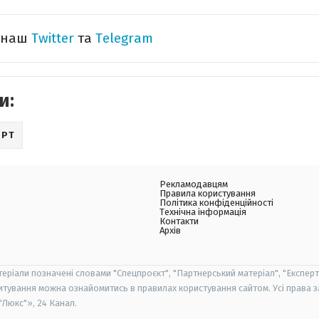
а наш
Twitter
та
Telegram
и:
ОРТ
Рекламодавцям
Правила користування
Політика конфіденційності
Технічна інформація
Контакти
Архів
теріали позначені словами "Спецпроєкт", "Партнерський матеріал", "Експерт
итування можна ознайомитись в правилах користування сайтом. Усі права 
Люкс"», 24 Канал.