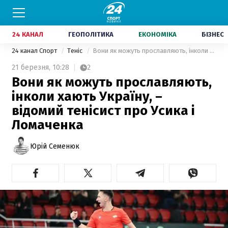
24 КАНАЛ
ГЕОПОЛІТИКА
ЕКОНОМІКА
БІЗНЕС
24 канал Спорт
Теніс
Вони як можуть прославляють, інколи хають Україну, – відомий тенісист про Усика і Ломаченка
21 березня,
10:28
2
Вони як можуть прославляють,
інколи хають Україну, –
відомий тенісист про Усика і
Ломаченка
Юрій Семенюк