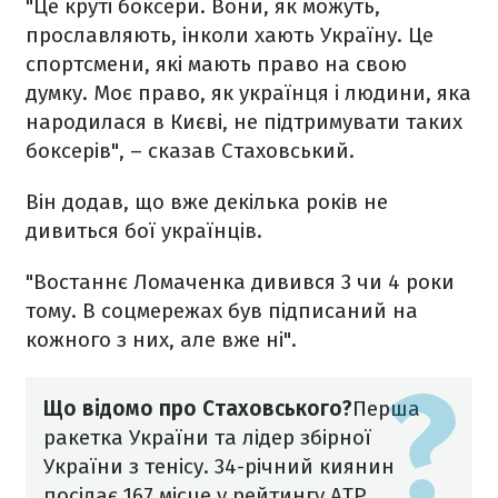
"Це круті боксери. Вони, як можуть,
прославляють, інколи хають Україну. Це
спортсмени, які мають право на свою
думку. Моє право, як українця і людини, яка
народилася в Києві, не підтримувати таких
боксерів", – сказав Стаховський.
Він додав, що вже декілька років не
дивиться бої українців.
"Востаннє Ломаченка дивився 3 чи 4 роки
тому. В соцмережах був підписаний на
кожного з них, але вже ні".
Що відомо про Стаховського?
Перша
ракетка України та лідер збірної
України з тенісу. 34-річний киянин
посідає 167 місце у рейтингу ATP.