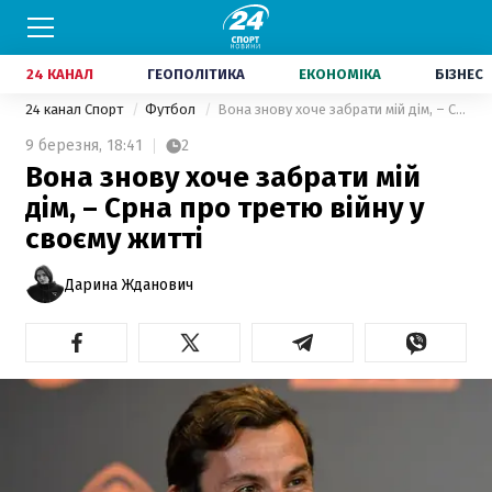
24 КАНАЛ
ГЕОПОЛІТИКА
ЕКОНОМІКА
БІЗНЕС
24 канал Спорт
Футбол
Вона знову хоче забрати мій дім, – Срна про третю війну у своєму житті
9 березня,
18:41
2
Вона знову хоче забрати мій
дім, – Срна про третю війну у
своєму житті
Дарина Жданович