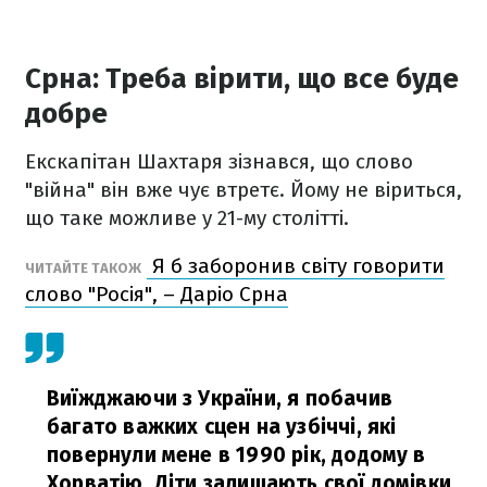
Срна: Треба вірити, що все буде
добре
Екскапітан Шахтаря зізнався, що слово
"війна" він вже чує втретє. Йому не віриться,
що таке можливе у 21-му столітті.
Я б заборонив світу говорити
ЧИТАЙТЕ ТАКОЖ
слово "Росія", – Даріо Срна
Виїжджаючи з України, я побачив
багато важких сцен на узбіччі, які
повернули мене в 1990 рік, додому в
Хорватію. Діти залишають свої домівки,