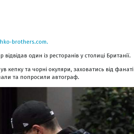
chko-brothers.com.
 відвідав один із ресторанів у столиці Британії.
нув кепку та чорні окуляри, заховатись від фанат
нали та попросили автограф.