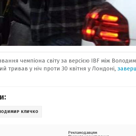
 звання чемпіона світу за версією IBF між Волод
ий тривав у ніч проти 30 квітня у Лондоні,
завер
и:
ЛОДИМИР КЛИЧКО
Рекламодавцям