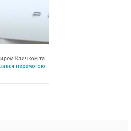
имиром Кличком та
шився перемогою