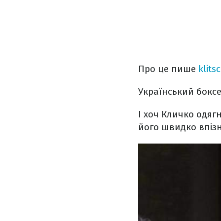
Про це пише
klits
Український боксер
І хоч Кличко одяг
його швидко впіз